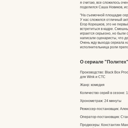
я считаю, все сложилось очен
поделился Саша Новиков, ис
"На съемочной площадке сер
У нас сложился отличный акт
Егор Корешков, это не первы
встретиться в кадре. Смешн
играется серьезно, но были с
написали сценаристы, что до
Очень жду выхода сериала н
исполнительница роли препо
О сериале "Политех"
Производство: Black Box Pro
для Wink и СТС
Жанр: комедия
Количество серий в сезоне: 
Хронометраж: 24 минуты
Режиссер-постановщик: Алек
Оператор-постановщик: Ста
Продюсеры: Константин Мань