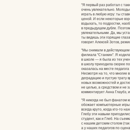
"Я первый раз работал с так
очень увлекательно. Молодые
играть в любую игру: ты ста
ценой. И если некоторые взр
вздыхать, то подростки, нао
в предыдущем дубле. Поэтом
увлекательными. Да, мы уста
ты видишь эти горящие глаза
говорит Алексей Зотов, режи
"Мы снимали в действующем 
филиала "Станкин". Я ходил
в школе — я была из тех уче
в школу приходила скорее пот
оказалась на месте педагога 
Несмотря на то, что многие
деградацию и пустую трату в
новых возможностей и достиж
не целью, а средством и не 
комментирует Анна Глаубэ, 
"Я никогда не был фанатом к
обожает компьютерные игры,
всегда круто, когда кто-то 
Глебу эти навыки пригодилис
студент, как и Глеб. На съе
с нашим детским столом (так
а у наших педагогов по сцен