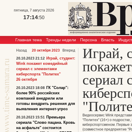
пятница, 7 августа 2026
17:14
:50
Главная тема
Тренды недели
Персона
Власть
Индус
Играй, 
Назад
20 октября 2023
Вперед
Играй, студент:
20.10.2023 21:12
покаже
Wink покажет комедийный
сериал с элементами
киберспорта "Политех"
сериал 
26 октября
киберсп
ГК "Солар":
20.10.2023 18:08
более 90% российских
компаний внедрили или
"Полите
готовы внедрить решения для
выявления интернет-угроз
Видеосервис Wink представи
Премьера
20.10.2023 15:51
"Политех"
(16+) о подростке
сериала "Слово пацана. Кровь
киберспортсменом. Первые э
на асфальте" состоится
(совместное предприятие "Ро