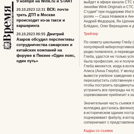
9 ноября на Wink.ru и START
выйдет в эфире канала СТС 
линейки Wink Originals и СТ
ВСК: почти
20.10.2023 12:31
Студия" при поддержке Инст
треть ДТП в Москве
ролях — Саша Новиков и Анн
происходит из-за такси и
Андрей Федорцов, Ян Цапник
каршеринга
Блёданс, Олег Верещагин и д
Дмитрий
Трейлер
20.10.2023 06:55
Азаров обсудил перспективы
По сюжету школьнику Глебу 
сотрудничества самарских и
популярной киберспортивной 
китайских компаний на
редко появлялся, и переводи
форуме в Пекине «Один пояс,
Глеба, удастся не только усп
один путь»
была профессия, но и получ
Глеба меняется, когда в кол
Алиса (Анна Глаубэ). У мол
вывести учебное заведение 
перезапустить собственную ка
чтобы построить продвинуты
устранить все преграды на пу
соревнование приблизит к з
Значительная часть съемок п
колледжа досталась филиалу
в историческом здании постр
подчеркивает фабулу, в кот
соперничают с представлени
Кадры со съемок