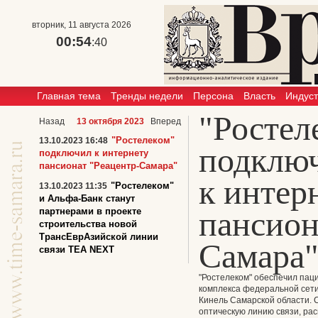
вторник, 11 августа 2026
00:54
:41
Главная тема
Тренды недели
Персона
Власть
Индус
"Ростел
Назад
13 октября 2023
Вперед
"Ростелеком"
13.10.2023 16:48
подклю
подключил к интернету
пансионат "Реацентр-Самара"
к интер
"Ростелеком"
13.10.2023 11:35
и Альфа-Банк станут
пансион
партнерами в проекте
строительства новой
ТрансЕврАзийской линии
Самара
связи TEA NEXT
"Ростелеком" обеспечил паци
комплекса федеральной сети 
Кинель Самарской области. 
оптическую линию связи, р