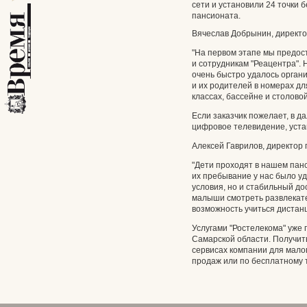
сети и установили 24 точки б
пансионата.
Вячеслав Добрынин, директо
"На первом этапе мы предос
и сотрудникам "Реацентра".
очень быстро удалось орган
и их родителей в номерах д
классах, бассейне и столовой
Если заказчик пожелает, в 
цифровое телевидение, уста
Алексей Гаврилов, директор
"Дети проходят в нашем па
их пребывание у нас было у
условия, но и стабильный до
малыши смотреть развлекат
возможность учиться дистан
Услугами "Ростелекома" уже 
Самарской области. Получи
сервисах компании для мало
продаж или по бесплатному т