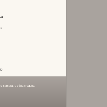
ва
ин
22
me-samara.ru
обязательна.