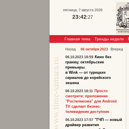
пятница, 7 августа 2026
23:42
:27
Главная тема
Тренды недели
Назад
06 октября 2023
Вперед
Кино без
06.10.2023 18:59
границ: октябрьские
премьеры
в Wink — от турецких
сериалов до корейского
экшена
Просто
06.10.2023 18:11
смотрите: приложение
"Ростелекома" для Android
TV сделает бизнес-
телевидение доступнее
"ГЧП — новый
06.10.2023 17:57
драйвер развития