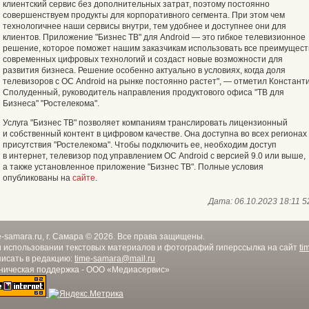
клиентский сервис без дополнительных затрат, поэтому постоянно
совершенствуем продукты для корпоративного сегмента. При этом чем
технологичнее наши сервисы внутри, тем удобнее и доступнее они для
клиентов. Приложение "Бизнес ТВ" для Android — это гибкое телевизионное
решение, которое поможет нашим заказчикам использовать все преимущест
современных цифровых технологий и создаст новые возможности для
развития бизнеса. Решение особенно актуально в условиях, когда доля
телевизоров с ОС Android на рынке постоянно растет", — отметил Констант
Сполуденный, руководитель направления продуктового офиса "ТВ для
Бизнеса" "Ростелекома".
Услуга "Бизнес ТВ" позволяет компаниям транслировать лицензионный
и собственный контент в цифровом качестве. Она доступна во всех регионах
присутствия "Ростелекома". Чтобы подключить ее, необходим доступ
в интернет, телевизор под управлением ОС Android с версией 9.0 или выше,
а также установленное приложение "Бизнес ТВ". Полные условия
опубликованы на
сайте
.
Дата:
06.10.2023 18:11
5
e-samara.ru, г. Самара © 2026. Все права защищены.
 использовании текстовых материалов и фотографий гиперссылка на сайт
ti
исать в редакцию:
time-samara@mail.ru
ническая поддержка - ООО «Медиасервис»