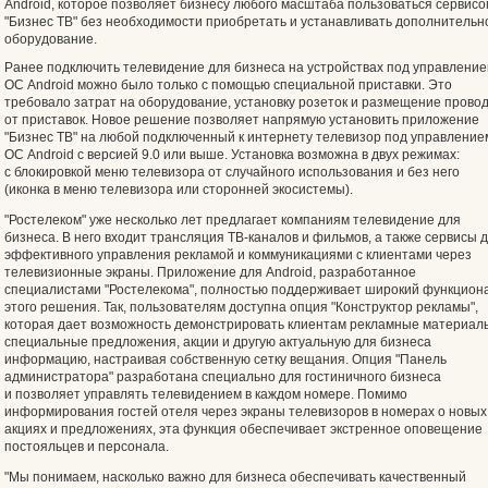
Android, которое позволяет бизнесу любого масштаба пользоваться сервисо
"Бизнес ТВ" без необходимости приобретать и устанавливать дополнительн
оборудование.
Ранее подключить телевидение для бизнеса на устройствах под управлени
ОС Android можно было только с помощью специальной приставки. Это
требовало затрат на оборудование, установку розеток и размещение прово
от приставок. Новое решение позволяет напрямую установить приложение
"Бизнес ТВ" на любой подключенный к интернету телевизор под управление
ОС Android с версией 9.0 или выше. Установка возможна в двух режимах:
с блокировкой меню телевизора от случайного использования и без него
(иконка в меню телевизора или сторонней экосистемы).
"Ростелеком" уже несколько лет предлагает компаниям телевидение для
бизнеса. В него входит трансляция ТВ-каналов и фильмов, а также сервисы 
эффективного управления рекламой и коммуникациями с клиентами через
телевизионные экраны. Приложение для Android, разработанное
специалистами "Ростелекома", полностью поддерживает широкий функцион
этого решения. Так, пользователям доступна опция "Конструктор рекламы",
которая дает возможность демонстрировать клиентам рекламные материал
специальные предложения, акции и другую актуальную для бизнеса
информацию, настраивая собственную сетку вещания. Опция "Панель
администратора" разработана специально для гостиничного бизнеса
и позволяет управлять телевидением в каждом номере. Помимо
информирования гостей отеля через экраны телевизоров в номерах о новых
акциях и предложениях, эта функция обеспечивает экстренное оповещение
постояльцев и персонала.
"Мы понимаем, насколько важно для бизнеса обеспечивать качественный