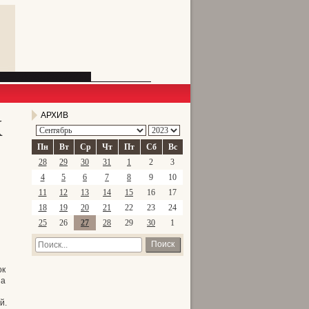
к
АРХИВ
Пн
Вт
Ср
Чт
Пт
Сб
Вс
28
29
30
31
1
2
3
4
5
6
7
8
9
10
11
12
13
14
15
16
17
18
19
20
21
22
23
24
25
26
27
28
29
30
1
Поиск
ок
 а
й.