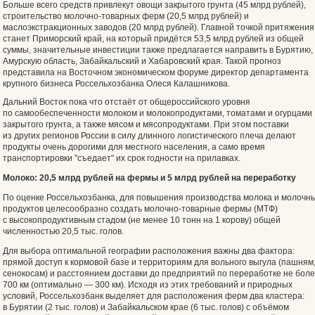
Больше всего средств привлекут овощи закрытого грунта (45 млрд рублей),
строительство молочно-товарных ферм (20,5 млрд рублей) и
маслоэкстракционных заводов (20 млрд рублей). Главной точкой притяжения
станет Приморский край, на который придётся 53,5 млрд рублей из общей
суммы, значительные инвестиции также предлагается направить в Бурятию,
Амурскую область, Забайкальский и Хабаровский края. Такой прогноз
представила на Восточном экономическом форуме директор департамента
крупного бизнеса Россельхозбанка Олеся Калашникова.
Дальний Восток пока что отстаёт от общероссийского уровня
по самообеспеченности молоком и молокопродуктами, томатами и огурцами
закрытого грунта, а также мясом и мясопродуктами. При этом поставки
из других регионов России в силу длинного логистического плеча делают
продукты очень дорогими для местного населения, а само время
транспортировки "съедает" их срок годности на прилавках.
Молоко: 20,5 млрд рублей на фермы и 5 млрд рублей на переработку
По оценке Россельхозбанка, для повышения производства молока и молочн
продуктов целесообразно создать молочно-товарные фермы (МТФ)
с высокопродуктивным стадом (не менее 10 тонн на 1 корову) общей
численностью 20,5 тыс. голов.
Для выбора оптимальной географии расположения важны два фактора:
прямой доступ к кормовой базе и территориям для вольного выгула (пашням
сенокосам) и расстоянием доставки до предприятий по переработке не бол
700 км (оптимально — 300 км). Исходя из этих требований и природных
условий, Россельхозбанк выделяет для расположения ферм два кластера:
в Бурятии (2 тыс. голов) и Забайкальском крае (6 тыс. голов) с объёмом