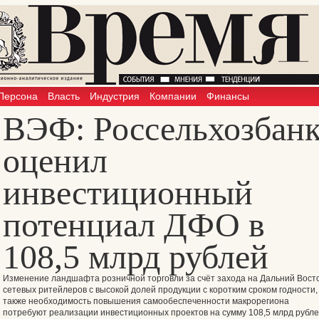
Персона
Власть
Индустрия
Компании
Финансы
ВЭФ: Россельхозбан
оценил
инвестиционный
потенциал ДФО в
108,5 млрд рублей
Изменение ландшафта розничной торговли за счёт захода на Дальний Вост
сетевых ритейлеров с высокой долей продукции с коротким сроком годности,
также необходимость повышения самообеспеченности макрорегиона
потребуют реализации инвестиционных проектов на сумму 108,5 млрд рубле