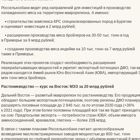
Россельхозбанк видит ряд направлений для инвестиций в производство
охлажденного мяса на территории макрорегиона. А именно:
• строительство комплекса КРС специализированных пород в Бурятии
и оценивает инвестиции в 2 млрд рублей;
• расширении производства мяса бройлеров на 30-50 тыс. тонн в год
в Приморье за 9 млрд рублей;
• создании производства мяса индейки на 10 тыс. тонн за 7 млрд рублей
также в Приморье.
Реализация этих проектов создаст необходимость расширения
перерабатывающих мощностей и укрепит экспортный потенциал ДФО, так ка
рядом находится ёмкий рынок Юго-Восточной Азии (ЮВА), импортирующий 3
млн тонн мяса бройлера.
Растениеводство — курс на Восток: МЭЗ за 20 млрд рублей
Дальний Восток — развитый макрорегион по растениеводству. Его продукци
обладает большим экспортным потенциалом, поэтому регионы ДФО планир
расширять посевные площади до 2 846 тыс. га по итогам 2030 года (+36%
к 2021 году). При этом более половины площадей всё так же будет приходит
на сою. Предпосылки экспорта — потребности стран ЮВА: объем импорта
аминосоединений, крахмалов, глютена — более 20$ млрд.
В связи с такими планами Россельхозбанк считает целесообразным
возведение маслоэкстракционных заводов мощностью до 800 тыс. тонн
и предприятия по глубокой переработке зерна с объёмом инвестиций 8 млр