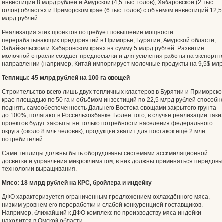
инвестиций 8 млрд рублей и Амурской (4,5 тыс. голов), Хабаровской (2 тыс.
голов) областях и Приморском крае (6 тыс. голов) с объёмом инвестиций 12,5
млрд рублей.
Реализация этих проектов потребует повышение мощности
перерабатывающих предприятий в Приморье, Бурятии, Амурской области,
Забайкальском и Хабаровском краях на сумму 5 млрд рублей. Развитие
молочной отрасли создаст предпосылки и для усиления работы на экспортн
направлении (например, Китай импортирует молочные продукты на 9,5$ млр
Теплицы: 45 млрд рублей на 100 га овощей
Строительство всего лишь двух тепличных кластеров в Бурятии и Приморск
крае площадью по 50 га и объёмом инвестиций по 22,5 млрд рублей способн
поднять самообеспеченность Дальнего Востока овощами закрытого грунта
до 100%, полагают в Россельхозбанке. Более того, в случае реализации таки
проектов будут закрыты не только потребности населения федерального
округа (около 8 млн человек); продукции хватит для поставок ещё 2 млн
потребителей.
Сами теплицы должны быть оборудованы системами ассимиляционной
досветки и управления микроклиматом, в них должны применяться передов
технологии выращивания.
Мясо: 18 млрд рублей на КРС, бройлера и индейку
ДФО характеризуется ограниченным предложением охлаждённого мяса,
низким уровнем его переработки и слабой конкуренцией поставщиков.
Например, ближайший к ДФО комплекс по производству мяса индейки
находится в Омской области.