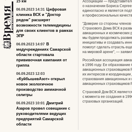
15 км
Ассоциации — представител
о назначении Бориса Сергее
Цифровая
06.09.2023 14:31
единогласно и является по
клиника ВСК и "Доктор
и профессиональных качест
рядом" расширят
"Доверие со стороны членов
возможности телемедицины
Страхового Дома ВСК в разв
для своих клиентов в рамках
авиационных и космических 
ЭПР
мы будем продолжать развив
инициативы и создавать инн
В
06.09.2023 14:07
помогут сделать отрасль ещ
медучреждениях Самарской
на мировой арене", — заявил
области стартовала
прививочная кампания от
Российская ассоциация авиа
в 1996 году. Ее образовани
гриппа
авиационных страховщиков 
06.09.2023 12:03
их интересов и координации
«КуйбышевАзот» открыл
страхования авиационных и 
авиационных страховщиков Р
новое экологичное
производство аммиачной
Страховой Дом ВСК является
селитры
с момента ее создания в 19
страховых организаций.
Дмитрий
06.09.2023 10:01
Азаров провел совещание с
руководителями ведущих
предприятий Самарской
области