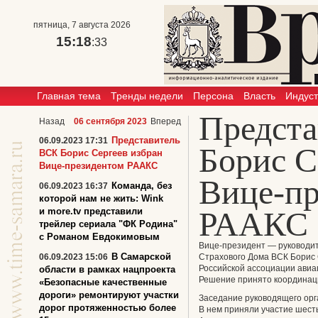
пятница, 7 августа 2026
15:18
:33
Главная тема
Тренды недели
Персона
Власть
Индус
Предст
Назад
06 сентября 2023
Вперед
Представитель
06.09.2023 17:31
Борис С
ВСК Борис Сергеев избран
Вице-президентом РААКС
Вице-пр
Команда, без
06.09.2023 16:37
которой нам не жить: Wink
РААКС
и more.tv представили
трейлер сериала "ФК Родина"
с Романом Евдокимовым
Вице-президент — руководит
В Самарской
06.09.2023 15:06
Страхового Дома ВСК Борис 
Российской ассоциации авиа
области в рамках нацпроекта
Решение принято координац
«Безопасные качественные
дороги» ремонтируют участки
Заседание руководящего орг
дорог протяженностью более
В нем приняли участие шест