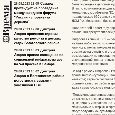
Ежегодная премия инноваци
Самара
28.08.2023 12:05
была учреждена деловым жур
претендует на проведение
В число номинантов входят 
международного форума
компании, разработчики ПО, 
подано свыше 650 заявок с к
"Россия - спортивная
ДОМ.РФ, Московская биржа и 
держава"
Победителей в этом году оп
Дмитрий
28.08.2023 12:00
свыше 100 представителей р
Азаров проинспектировал
качество ремонта в детских
Цифровая клиника ВСК — это
садах Богатовского района
на базе мобильного приложе
клинике клиенты получают 
Дмитрий
28.08.2023 10:03
с записью на очный или онла
Азаров провел совещание по
рекомендации по проведени
социальной инфраструктуре
исследований, оперативную 
на 5-й просеке в Самаре
медицинского советника.
Дмитрий
За год в рамках Цифровой к
28.08.2023 10:02
врачебных консультаций. По
Азаров в Богатовском районе
клиентов) сервиса составил 
встретился с семьями
оценили качество работы вр
участников СВО
даже самые сложные медицин
"Поиск инновационных реше
из ключевых стратегических
IT, медицину и страхование.
максимально быстрым и эфф
могут получить консультаци