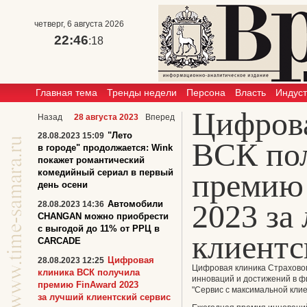
четверг, 6 августа 2026
22:46
:18
Главная тема
Тренды недели
Персона
Власть
Индус
Цифров
Назад
28 августа 2023
Вперед
"Лето
28.08.2023 15:09
ВСК по
в городе" продолжается: Wink
покажет романтический
комедийный сериал в первый
премию
день осени
2023 за
Автомобили
28.08.2023 14:36
CHANGAN можно приобрести
с выгодой до 11% от РРЦ в
клиентс
CARCADE
Цифровая
28.08.2023 12:25
Цифровая клиника Страхово
клиника ВСК получила
инноваций и достижений в ф
премию FinAward 2023
"Сервис с максимальной клие
за лучший клиентский сервис