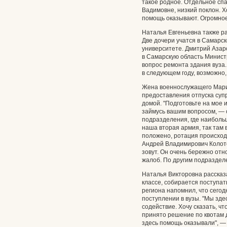
такое родное. Отдельное сп
Вадимовне, низкий поклон. Х
помощь оказывают. Огромное
Наталья Евгеньевна также ра
Две дочери учатся в Самарс
университете. Дмитрий Азаро
в Самарскую область Минист
вопрос ремонта здания вуза.
в следующем году, возможно
Жена военнослужащего Марин
предоставления отпуска супр
домой. "Подготовьте на мое
займусь вашим вопросом, — 
подразделения, где наиболь
наша вторая армия, так там 
положено, ротация происходи
Андрей Владимирович Колото
зовут. Он очень бережно отно
жалоб. По другим подраздел
Наталья Викторовна рассказа
классе, собирается поступат
региона напомнил, что сегод
поступлении в вузы. "Мы зде
содействие. Хочу сказать, ч
принято решение по квотам 
здесь помощь оказывали", —