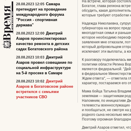
На встрече, которая состоя
Самара
28.08.2023 12:05
Богатое, глава региона встр
претендует на проведение
обсудить, какая дополнитель
международного форума
которые требуют отработки 
"Россия - спортивная
Надежда Николаевна, супруг
держава"
губернатора на вопрос пред
многодетная семья и раньше
Дмитрий
28.08.2023 12:00
которое необходимо переофо
Азаров проинспектировал
заявления мне отказали, пот
качество ремонта в детских
который добровольцем отпр
садах Богатовского района
исключают эти выплаты, а к
Дмитрий
28.08.2023 10:03
К разговору подключилась м
Азаров провел совещание по
политики области Регина Вор
социальной инфраструктуре
является федеральной. "Дей
на 5-й просеке в Самаре
в федеральное Министерство
Ждем ответа", — отметила г
Дмитрий
28.08.2023 10:02
характер, постараемся его о
Азаров в Богатовском районе
Мама бойца Татьяна Владим
встретился с семьями
землякам — защитникам роди
участников СВО
Напомним, по инициативе Д
телемосты военнослужащих с
и пообщаться, не смотря на 
родного сына несколько месяц
Поэтому огромная благодарн
Дмитрий Азаров отметил, чт