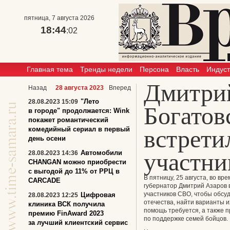
пятница, 7 августа 2026
18:44
:02
Главная тема
Тренды недели
Персона
Власть
Индус
Дмитрий
Назад
28 августа 2023
Вперед
"Лето
28.08.2023 15:09
Богатов
в городе" продолжается: Wink
покажет романтический
комедийный сериал в первый
встрети
день осени
участн
Автомобили
28.08.2023 14:36
CHANGAN можно приобрести
с выгодой до 11% от РРЦ в
В пятницу, 25 августа, во вр
CARCADE
губернатор Дмитрий Азаров 
участников СВО, чтобы обсуд
Цифровая
28.08.2023 12:25
отечества, найти варианты 
клиника ВСК получила
помощь требуется, а также п
премию FinAward 2023
по поддержке семей бойцов.
за лучший клиентский сервис