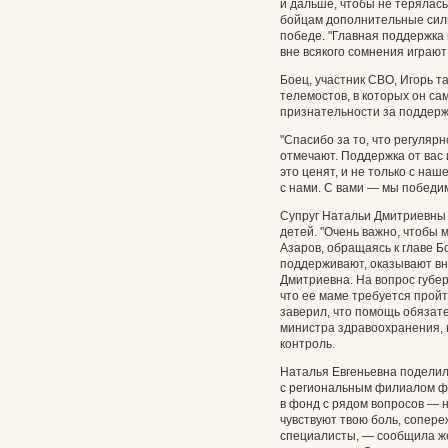
и дальше, чтобы не терялась
бойцам дополнительные силы
победе. "Главная поддержка
вне всякого сомнения играют
Боец, участник СВО, Игорь т
телемостов, в которых он са
признательности за поддерж
"Спасибо за то, что регуляр
отмечают. Поддержка от вас 
это ценят, и не только с наш
с нами. С вами — мы победим
Супруг Натальи Дмитриевны 
детей. "Очень важно, чтобы 
Азаров, обращаясь к главе Б
поддерживают, оказывают вн
Дмитриевна. На вопрос губер
что ее маме требуется пройт
заверил, что помощь обязат
министра здравоохранения, к
контроль.
Наталья Евгеньевна подели
с региональным филиалом ф
в фонд с рядом вопросов — 
чувствуют твою боль, сопере
специалисты, — сообщила ж