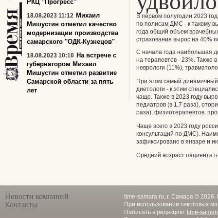
удвоило
РКЦ "Прогресс"
Михаил
18.08.2023 11:12
В первом полугодии 2023 го
Мишустин отметил качество
по полисам ДМС - к такому в
года общий объем врачебных
модернизации производства
страхования вырос на 40% п
самарского "ОДК-Кузнецов"
С начала года наибольшая 
На встрече с
18.08.2023 10:10
на терапевтов - 23%. Также 
губернатором Михаил
неврологи (11%), травматоло
Мишустин отметил развитие
Самарской области за пять
При этом самый динамичный
диетологи - к этим специали
лет
чаще. Также в 2023 году вы
педиатров (в 1,7 раза), отори
раза), физиотерапевтов, прок
Чаще всего в 2023 году росс
консультаций по ДМС). Наим
зафиксировано в январе и ию
Средний возраст пациента п
Новости компаний
time-samara.ru, г. Самара © 2026
Контакты
При использовании текстовых ма
Написать в редакцию:
time-samar