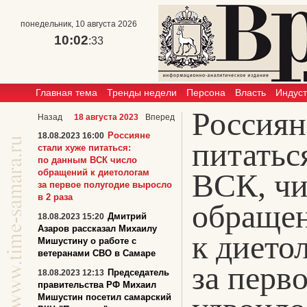
понедельник, 10 августа 2026
10:02
:33
Главная тема
Тренды недели
Персона
Власть
Индус
Россиян
Назад
18 августа 2023
Вперед
Россияне
18.08.2023 16:00
питатьс
стали хуже питаться:
по данным ВСК число
обращений к диетологам
ВСК, чи
за первое полугодие выросло
в 2 раза
обраще
Дмитрий
18.08.2023 15:20
Азаров рассказал Михаилу
к дието
Мишустину о работе с
ветеранами СВО в Самаре
за перв
Председатель
18.08.2023 12:13
правительства РФ Михаил
Мишустин посетил самарский