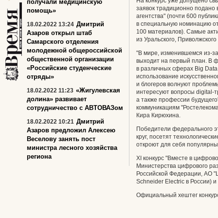
На конкурс уже допущено св
получали медицинскую
заявок традиционно подано
помощь»
агентства" (почти 600 публик
Дмитрий
в специальную номинацию от
18.02.2022 13:24
100 материалов). Самые акт
Азаров открыл штаб
из Уральского, Приволжского
Самарского отделения
молодежной общероссийской
"В мире, изменившемся из-з
общественной организации
выходит на первый план. В 
«Российские студенческие
в различных сферах Big Data
отряды»
использование искусственног
и блогеров волнуют проблем
«Жигулевская
18.02.2022 11:23
интересуют вопросы digital
долина» развивает
а также профессии будущего
сотрудничество с АВТОВАЗом
коммуникациям "Ростелекома
Кира Кирюхина.
Дмитрий
18.02.2022 10:21
Победители федерального э
Азаров предложил Алексею
круг, посетят технологически
Веселову занять пост
откроют для себя популярны
министра лесного хозяйства
региона
XI конкурс "Вместе в цифров
Министерства цифрового раз
Российской Федерации, АО "
Schneider Electric в России) 
Официальный хештег конкурса