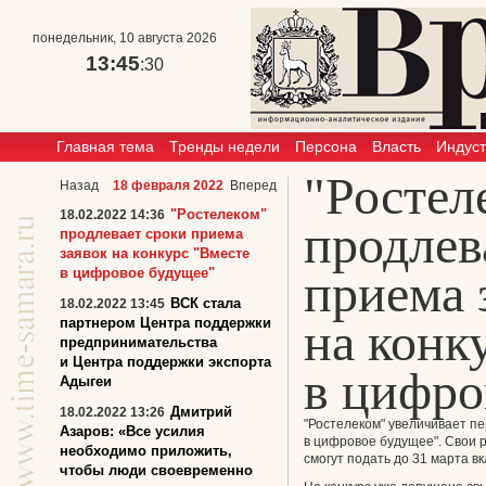
понедельник, 10 августа 2026
13:45
:30
Главная тема
Тренды недели
Персона
Власть
Индус
"Ростел
Назад
18 февраля 2022
Вперед
"Ростелеком"
18.02.2022 14:36
продлев
продлевает сроки приема
заявок на конкурс "Вместе
в цифровое будущее"
приема 
ВСК стала
18.02.2022 13:45
на конк
партнером Центра поддержки
предпринимательства
и Центра поддержки экспорта
в цифро
Адыгеи
Дмитрий
18.02.2022 13:26
"Ростелеком" увеличивает пе
Азаров: «Все усилия
в цифровое будущее". Свои
необходимо приложить,
смогут подать до 31 марта в
чтобы люди своевременно