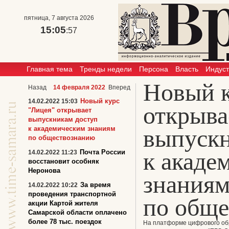
пятница, 7 августа 2026
15:05
:57
Главная тема
Тренды недели
Персона
Власть
Индус
Новый к
Назад
14 февраля 2022
Вперед
Новый курс
14.02.2022 15:03
открыва
"Лицея" открывает
выпускникам доступ
к академическим знаниям
выпускн
по обществознанию
к акаде
Почта России
14.02.2022 11:23
восстановит особняк
Неронова
знания
За время
14.02.2022 10:22
проведения транспортной
по общ
акции Картой жителя
Самарской области оплачено
более 78 тыс. поездок
На платформе цифрового о