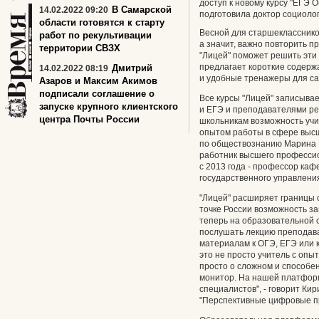
доступ к новому курсу "ЕГЭ
В Самарской
14.02.2022 09:20
подготовила доктор социоло
области готовятся к старту
Весной для старшекласснико
работ по рекультивации
а значит, важно повторить п
территории СВЗХ
"Лицей" поможет решить эти
предлагает короткие содер
Дмитрий
14.02.2022 08:19
и удобные тренажеры для са
Азаров и Максим Акимов
подписали соглашение о
Все курсы "Лицей" записыва
запуске крупного клиентского
и ЕГЭ и преподавателями ре
центра Почты России
школьникам возможность учи
опытом работы в сфере высше
по обществознанию Марина Р
работник высшего профессио
с 2013 года - профессор ка
государственного управлени
"Лицей" расширяет границы 
точке России возможность з
теперь на образовательной 
послушать лекцию преподава
материалам к ОГЭ, ЕГЭ или 
это не просто учитель с опыт
просто о сложном и способе
монитор. На нашей платфор
специалистов", - говорит Ки
"Перспективные цифровые пр