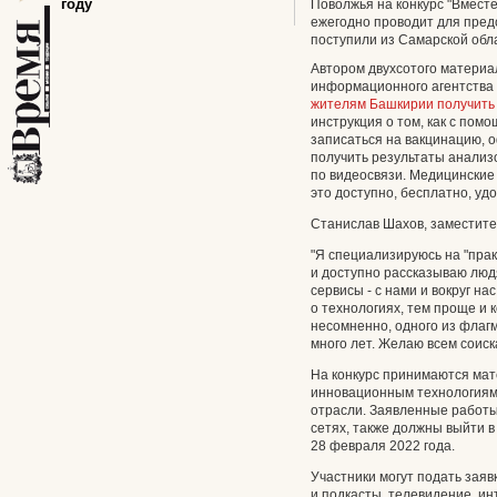
году
Поволжья на конкурс "Вместе
ежегодно проводит для пред
поступили из Самарской обл
Автором двухсотого материа
информационного агентства
жителям Башкирии получить 
инструкция о том, как с пом
записаться на вакцинацию, 
получить результаты анализо
по видеосвязи. Медицинские
это доступно, бесплатно, уд
Станислав Шахов, заместите
"Я специализируюсь на "прак
и доступно рассказываю люд
сервисы - с нами и вокруг н
о технологиях, тем проще и 
несомненно, одного из флаг
много лет. Желаю всем соиск
На конкурс принимаются мат
инновационным технологиям 
отрасли. Заявленные работ
сетях, также должны выйти в
28 февраля 2022 года.
Участники могут подать заяв
и подкасты, телевидение, и