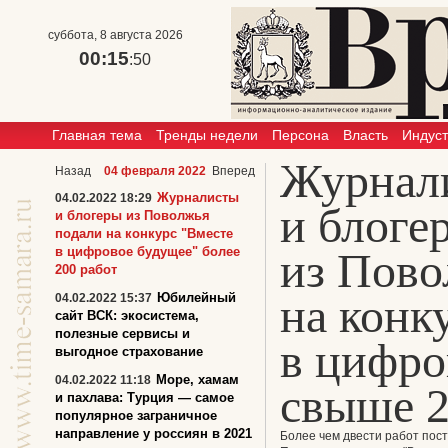
суббота, 8 августа 2026
00:15
:50
Главная тема
Тренды недели
Персона
Власть
Индус
Журнал
Назад
04 февраля 2022
Вперед
Журналисты
04.02.2022 18:29
и блоге
и блогеры из Поволжья
подали на конкурс "Вместе
в цифровое будущее" более
из Пово
200 работ
на конк
Юбилейный
04.02.2022 15:37
сайт ВСК: экосистема,
полезные сервисы и
в цифро
выгодное страхование
Море, хамам
04.02.2022 11:18
свыше 2
и пахлава: Турция — самое
популярное заграничное
направление у россиян в 2021
Более чем двести работ пост