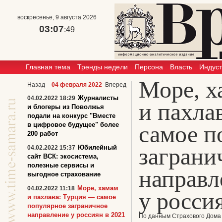
воскресенье, 9 августа 2026
03:07
:49
Главная тема
Тренды недели
Персона
Власть
Индус
Море, х
Назад
04 февраля 2022
Вперед
Журналисты
04.02.2022 18:29
и пахла
и блогеры из Поволжья
подали на конкурс "Вместе
в цифровое будущее" более
самое п
200 работ
заграни
Юбилейный
04.02.2022 15:37
сайт ВСК: экосистема,
полезные сервисы и
направл
выгодное страхование
Море, хамам
04.02.2022 11:18
у росси
и пахлава: Турция — самое
популярное заграничное
направление у россиян в 2021
По данным Страхового Дома 