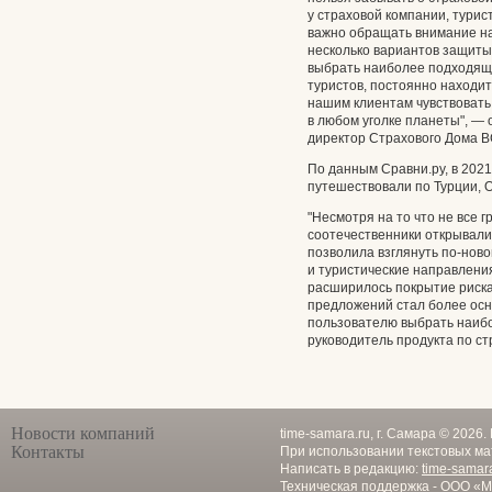
у страховой компании, турис
важно обращать внимание на
несколько вариантов защиты
выбрать наиболее подходящи
туристов, постоянно находи
нашим клиентам чувствовать 
в любом уголке планеты", —
директор Страхового Дома В
По данным Сравни.ру, в 2021
путешествовали по Турции, 
"Несмотря на то что не все
соотечественники открывал
позволила взглянуть по-ново
и туристические направлени
расширилось покрытие риска 
предложений стал более осн
пользователю выбрать наибо
руководитель продукта по с
Новости компаний
time-samara.ru, г. Самара © 2026
Контакты
При использовании текстовых ма
Написать в редакцию:
time-samar
Техническая поддержка - ООО «