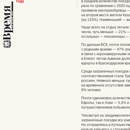
году
в среднем количество поездо
раза по сравнению с 2020 г
проявили екатеринбуржцы — 
на втором месте жители Каз
(на 133%). Наименьший — ж
Чаще всего на отдых летали
числа, чуть меньше — 21% — 
остальных — пенсионеры — 
По данным ВСК, почти полов
с родными краями — 47% гра
в связи с коронавирусными 
в Египет летом львиная дол
курорты в Краснодарском кра
Среди заграничных поездок
соотечественников стала Ту
россиян. Немного меньше тур
на временное отсутствие ав
9% человек.
Почти одинаковое количеств
Европы, так и Азии — 5,4% 
путешественников побывали в
"Несмотря на эпидемиологиче
заграничные поездки все ра
Но отправляясь в путешестви
нельзя забывать о страховой