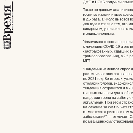
ДМС и НСиБ получили свыше 
Также по данным аналитиков
госпитализаций и выездов с
в 2.5 раза, а число вызовов 
два года в связи с тем, что 
синдромом, увеличилось кол
и эндокринологам.
Увеличился спрос и на разл
с лечением COVID-19 и его п
-застрахованных, сдавших а
тромбообразования), в 2.5 
МРТ.
"Пандемия изменила спрос н
растет число застрахованны
по 2021 год. Во-вторых, уве
отоларингологов, эндокринол
тенденция сохранится и в 2
главным вызовом для всей с
пандемии тренд на заботу о
актуальным. При этом страх
на лечение за счет гибких с
от множества рисков, в том 
заболеваний", — отмечает Ол
по медицинскому страховани