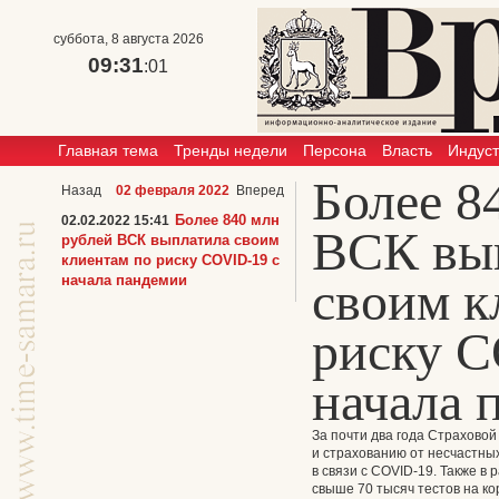
суббота, 8 августа 2026
09:31
:01
Главная тема
Тренды недели
Персона
Власть
Индус
Более 8
Назад
02 февраля 2022
Вперед
Более 840 млн
02.02.2022 15:41
ВСК вы
рублей ВСК выплатила своим
клиентам по риску COVID-19 с
начала пандемии
своим к
риску C
начала 
За почти два года Страхово
и страхованию от несчастных
в связи с COVID-19. Также в
свыше 70 тысяч тестов на к