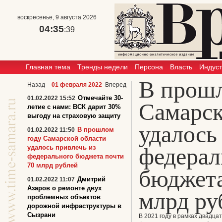
воскресенье, 9 августа 2026
04:35
:39
Главная тема
Тренды недели
Персона
Власть
Индус
В прошл
Назад
01 февраля 2022
Вперед
Отмечайте 30-
01.02.2022 15:52
Самарск
летие с нами: ВСК дарит 30%
выгоду на страховую защиту
удалось
В прошлом
01.02.2022 11:50
году Самарской области
федерал
удалось привлечь из
федерального бюджета почти
70 млрд рублей
бюджета
Дмитрий
01.02.2022 11:07
Азаров о ремонте двух
млрд ру
проблемных объектов
дорожной инфраструктуры в
Сызрани
В 2021 году в рамках двадца