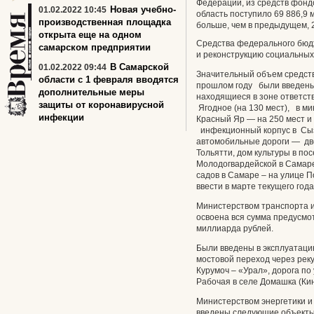
Федерации, из средств фонд
Новая учебно-
01.02.2022 10:45
область поступило 69 886,9
производственная площадка
больше, чем в предыдущем, 2
открыта еще на одном
Средства федерального бюд
самарском предприятии
и реконструкцию социальных
В Самарской
01.02.2022 09:44
Значительный объем средств
области с 1 февраля вводятся
прошлом году были введены
дополнительные меры
находящиеся в зоне ответст
защиты от коронавирусной
Ягодное (на 130 мест), в мик
инфекции
Красный Яр — на 250 мест и 
инфекционный корпус в Сыз
автомобильные дороги — две
Тольятти, дом культуры в по
Молодогвардейской в Самаре
садов в Самаре – на улице 
ввести в марте текущего года
Министерством транспорта и
освоена вся сумма предусмо
миллиарда рублей.
Были введены в эксплуатаци
мостовой переход через реку
Курумоч – «Урал», дорога по
Рабочая в селе Домашка (Кин
Министерством энергетики и
введены следующие объекты