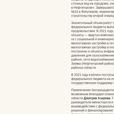
сточных вод на городских, 
в Нефтегорске». Завершаютс
№10 в Жигулевске, корректи
строительству второй очеред
Значительный объем работ п
федерального бюджета выпол
продовольствия. В 2021 год
объекты — квартал комплек
га с социальной и инженерн
малоэтажная застройка в се
малоэтажная застройка в по
построены и объекты инфрас
давления для газоснабжения 
районе, сети водоснабжения
Зуевка (Нефтегорский район)
районах области.
В 2021 году в регион поступ
федерального бюджета на оп
государственную поддержку с
Привлечение беспрецедентн
возможным благодаря плано
области
Дмитрия Азарова
. 
руководители министерств и
взаимодействии с федераль
решений о финансировании 