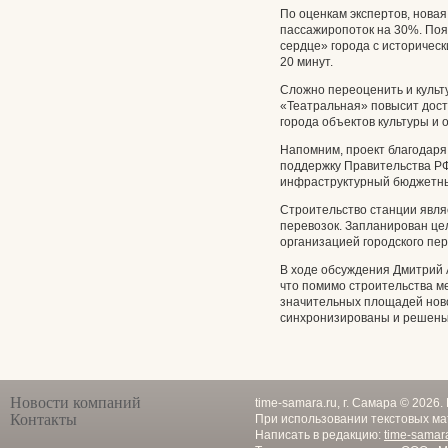
По оценкам экспертов, нова
пассажиропоток на 30%. Поя
сердце» города с историческ
20 минут.
Сложно переоценить и культ
«Театральная» повысит дост
города объектов культуры и
Напомним, проект благодаря
поддержку Правительства РФ
инфраструктурный бюджетный
Строительство станции явля
перевозок. Запланирован цел
организацией городского пер
В ходе обсуждения Дмитрий 
что помимо строительства м
значительных площадей ново
синхронизированы и решены
Новости компаний
time-samara.ru, г. Самара © 2026
Контакты
При использовании текстовых ма
Написать в редакцию:
time-samar