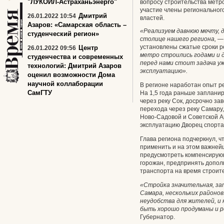
"ЛУКОЙЛ-Астраханьэнерго"
вопросу строительства метр
участие члены региональног
Дмитрий
26.01.2022 10:54
властей.
Азаров: «Самарская область –
«Реализуем давнюю мечту, д
студенческий регион»
столице нашего региона,
— 
установлены сжатые сроки 
Центр
26.01.2022 09:56
метро строились годами и д
студенчества и современных
перед нами стоит задача уж
технологий: Дмитрий Азаров
эксплуатацию».
оценил возможности Дома
научной коллаборации
В регионе наработан опыт р
СамГТУ
На 1,5 года раньше заплани
через реку Сок, досрочно за
перехода через реку Самару
Ново-Садовой и Советской Ар
эксплуатацию Дворец спорта
Глава региона подчеркнул, ч
применить и на этом важней
предусмотреть компенсирую
горожан, предпринять допол
транспорта на время строит
«Стройка значительная, за
Самара, нескольких районов
неудобства для жителей, и
быть хорошо продуманы и р
Губернатор.