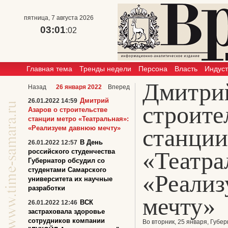
пятница, 7 августа 2026
03:01
:02
Главная тема
Тренды недели
Персона
Власть
Индус
Дмитрий
Назад
26 января 2022
Вперед
Дмитрий
26.01.2022 14:59
строите
Азаров о строительстве
станции метро «Театральная»:
«Реализуем давнюю мечту»
станции
В День
26.01.2022 12:57
«Театра
российского студенчества
Губернатор обсудил со
студентами Самарского
«Реали
университета их научные
разработки
мечту»
ВСК
26.01.2022 12:46
застраховала здоровье
сотрудников компании
Во вторник, 25 января, Губ