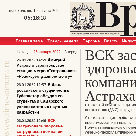
понедельник, 10 августа 2026
05:18
:18
Главная тема
Тренды недели
Персона
Власть
Индус
ВСК зас
Назад
26 января 2022
Вперед
Дмитрий
26.01.2022 14:59
здоровь
Азаров о строительстве
станции метро «Театральная»:
«Реализуем давнюю мечту»
компан
В День
26.01.2022 12:57
Астраха
российского студенчества
Губернатор обсудил со
студентами Самарского
Страховой Дом ВСК защитил
университета их научные
страхования (ДМС) сотрудни
разработки
Страховая защита действует 
ВСК
26.01.2022 12:46
программу защиты попали по
застраховала здоровье
Получить медицинскую помощ
сотрудников компании
лечебно-профилактических у