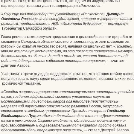
о работе НОЦ, отметив ценность того, что одним из индустриальных
партнеров центра выступает госкорпорация «Роскосмос».
«Хочу еще раз поблагодарить руководителя «Роскосмоса»
Дмитрия
Олеговича Рогозина
за то сотрудничество, которое выстроено с нашим
регионом, предприятиями и НОЦ «Инженерия будущего»,
—
подчеркнул
Губернатор Самарской области.
Глава региона также озвучил предложение о целесообразности проработки
создания в Самарской области сквозного проекта подготовки космонавтов,
который бы охватил множество ребят, начиная со школьных лет. «
Понятно,
что не все станут космонавтами, но это позволит привлекать в научную
деятельность все больше детей и молодежи, станет дополнительной
подпиткой для развития кадрового потенциала отрасли»,
—
считает
Дмитрий Азаров.
Участники встречи эту идею поддержали, отметив, что сегодня крайне важно
популяризовать науку среди подрастающего поколения, повышать их интере
космической тематике.
«Сегодня вопросы наращивания интеллектуального потенциала российс
науки, создания эффективной системы управления научными
исследованиями, подготовки кадров для наиболее перспективных
направлений научно-технологического развития России, безусловно,
становится важнейшим приоритетом. Президент страны
Владимир
Владимирович Путин
объявил ближайшее десятилетие Десятилетием
науки и технологий. Самарская область, обладающая мощным научно-
производственным и образовательным потенциалом, просто обязана
обеспечивать здесь опережающее развитие»,
—
сказал Дмитрий Азаров.