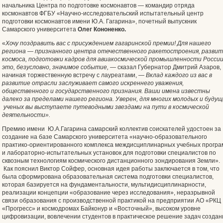
начальника Центра по подготовке космонавтов — командир отряда
космонавтов ФГБУ «Научно-исследовательский испытательный центр
подготовки космонавтов имени Ю.А. Гагарина», почетный выпускник
Самарского университета
Олег Кононенко.
«
Хочу поздравить вас с присуждением гагаринской премии! Для нашего
региона — признанного центра отечественного ракетостроения, развит
космоса, подготовки кадров для авиакосмической промышленности России
это, безусловно, значимое событие, —
сказал Губернатор Дмитрий Азаров,
начиная торжественную встречу с лауреатами,
— Вклад каждого из вас в
развитие отрасли заслуживает самого искреннего уважения,
общественного и государственного признания. Ваши имена известны
далеко за пределами нашего региона. Уверен, для многих молодых и будущ
ученых вы выступаете путеводными звездами на пути в космической
деятельности».
Премию имени Ю.А.Гагарина самарский коллектив соискателей удостоен за
создание на базе Самарского университета «научно-образовательного
практико-ориентированного комплекса междисциплинарных учебных програ
и лабораторно-испытательных установок для подготовки специалистов по
сквозным технологиям космического дистанционного зондирования Земли».
Как пояснил Виктор Сойфер, основная идея работы заключается в том, что
была сформирована образовательная система подготовки специалистов,
которая базируется на фундаментальности, мультидисциплинарности,
реализации концепции «образование через исследования», неразрывной
связи образования с производственной практикой на предприятии АО «РКЦ
«Прогресс» и космодромах Байконур и «Восточный», высоком уровне
цифровизации, вовлечении студентов в практическое решение задач создан