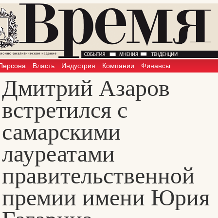
Персона
Власть
Индустрия
Компании
Финансы
Дмитрий Азаров
встретился с
самарскими
лауреатами
правительственной
премии имени Юрия