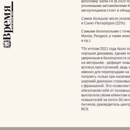
кроссовер Santa Fe (в 2020 го
угоняемыми автомобилями Kia
автоугонщиков стоит и облада
Самое большое число угонов
и Санкт-Петербурге (22%).
Самыми безопасными с точки
Mazda, Peugeot, а также нек
и пр.).
"По итогам 2021 года было 
хорошая динамика, однако не
уверенным в безопасности с
на авторынке - дефицит новы
всплеск преступлений, ведь
именно для перепродажи на 
получить только при наличи
широкий диапазон страховых 
с франшизой. Это позволяет
обезопасив себя от основны
выплатила своим клиентам о
показателей за почти 30-ле
Антипов, руководитель цент
ВСК.