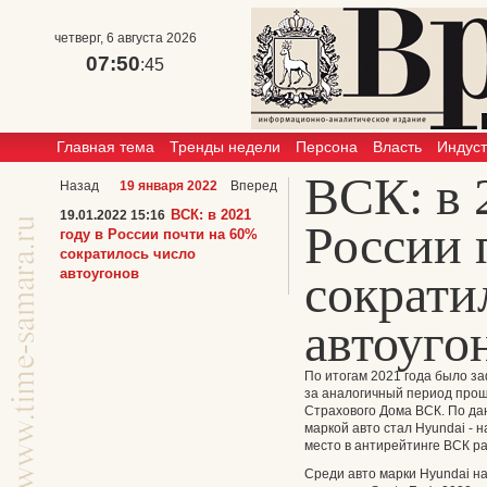
четверг, 6 августа 2026
07:50
:45
Главная тема
Тренды недели
Персона
Власть
Индус
ВСК: в 
Назад
19 января 2022
Вперед
ВСК: в 2021
19.01.2022 15:16
России 
году в России почти на 60%
сократилось число
автоугонов
сократи
автоуго
По итогам 2021 года было з
за аналогичный период прошл
Страхового Дома ВСК. По да
маркой авто стал Hyundai - 
место в антирейтинге ВСК раз
Среди авто марки Hyundai н