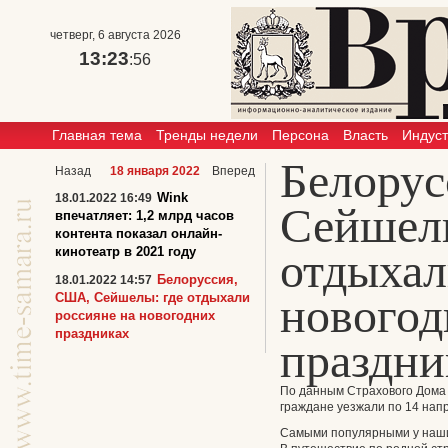
четверг, 6 августа 2026
13:23
:56
Главная тема
Тренды недели
Персона
Власть
Индус
Белору
Назад
18 января 2022
Вперед
Wink
18.01.2022 16:49
Сейшелы
впечатляет: 1,2 млрд часов
контента показал онлайн-
кинотеатр в 2021 году
отдыхал
Белоруссия,
18.01.2022 14:57
новогод
США, Сейшелы: где отдыхали
россияне на новогодних
праздниках
праздни
По данным Страхового Дома 
граждане уезжали по 14 нап
Самыми популярными у наших