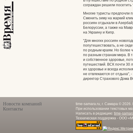
В путешествие по родной ст
сограждан решили посетить 
Многие туристы предпочли п
Сменить зиму на жаркий кли
россиян отдыхали в Азербайд
Белоруссии, а также на Мав
на Украину и Кипр.
"Для многих россиян новогод
попутешествовать, а не сид
по родным краям. Но более 
по разным странам мира. В т
и собственное здоровье, по
путешествий. ВСК почти 30 
их здоровье и всегда исполн
не отвлекаются от отдыха", 
директор Страхового Дома В
Новости компаний
time-samara.ru, г. Самара © 2026
Контакты
При использовании текстовых ма
Написать в редакцию:
time-samar
Техническая поддержка - ООО «