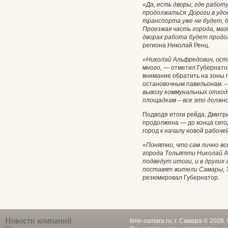
«Да, есть дворы, где работ
продолжаться. Дороги в удо
транспорта уже не будет, 
Проезжая часть города, маг
дворах работа будет продол
региона Николай Ренц.
«Николай Альфредович, ост
много,
— отметил Губернатор
внимание обратить на зоны п
остановочным павильонам.
вывозу коммунальных отход
площадкам – все это должн
Подводя итоги рейда, Дмитр
продолжена — до конца сего
город к началу новой рабоче
«Понятно, что сам лично все
города Тольятти Николай А
подведут итоги, и в други
поставят жители Самары, Т
резюмировал Губернатор.
Новости компаний
time-samara.ru, г. Самара © 2026