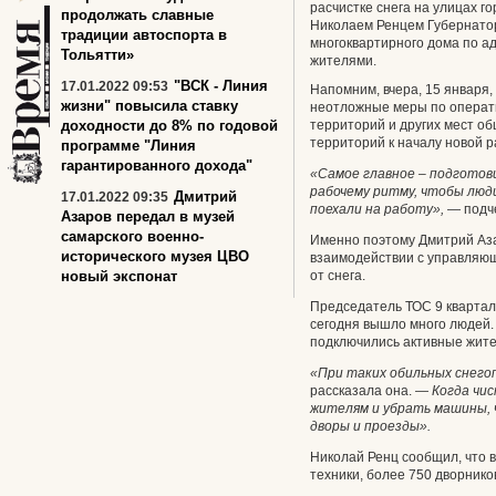
расчистке снега на улицах го
продолжать славные
Николаем Ренцем Губернатор
традиции автоспорта в
многоквартирного дома по а
Тольятти»
жителями.
"ВСК - Линия
17.01.2022 09:53
Напомним, вчера, 15 января,
жизни" повысила ставку
неотложные меры по операти
доходности до 8% по годовой
территорий и других мест о
территорий к началу новой р
программе "Линия
гарантированного дохода"
«Самое главное – подготов
рабочему ритму, чтобы люди
Дмитрий
17.01.2022 09:35
поехали на работу»,
— подч
Азаров передал в музей
cамарского военно-
Именно поэтому Дмитрий Аза
исторического музея ЦВО
взаимодействии с управляющ
новый экспонат
от снега.
Председатель ТОС 9 кварта
сегодня вышло много людей. 
подключились активные жите
«При таких обильных снего
рассказала она. —
Когда чис
жителям и убрать машины, 
дворы и проезды».
Николай Ренц сообщил, что 
техники, более 750 дворнико