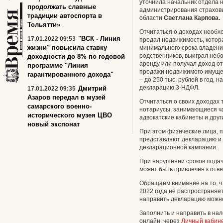
уточнила начальник отдела 
продолжать славные
администрирования страхов
традиции автоспорта в
области
Светлана Карпова.
Тольятти»
Отчитаться о доходах необхо
"ВСК - Линия
17.01.2022 09:53
продал недвижимость, котор
жизни" повысила ставку
минимального срока владения
родственников, выиграл неб
доходности до 8% по годовой
аренду или получал доход от
программе "Линия
продажи недвижимого имущес
гарантированного дохода"
– до 250 тыс. рублей в год,
декларацию 3-НДФЛ.
Дмитрий
17.01.2022 09:35
Азаров передал в музей
Отчитаться о своих доходах
cамарского военно-
нотариусы, занимающиеся ча
исторического музея ЦВО
адвокатские кабинеты и друг
новый экспонат
При этом физические лица, 
представляют декларацию и 
декларационной кампании.
При нарушении сроков пода
может быть привлечен к отве
Обращаем внимание на то, ч
2022 года не распространяет
направить декларацию можно
Заполнить и направить в на
онлайн, через
Личный кабине