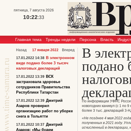
пятница, 7 августа 2026
10:22
:33
Главная тема
Тренды недели
Персона
Власть
Индус
В элект
Назад
17 января 2022
Вперед
В электронном
17.01.2022 14:38
подано 
виде подано более 3 тысяч
налоговых деклараций
налого
ВСК
17.01.2022 13:39
застраховала здоровье
деклара
сотрудников Правительства
Республики Татарстан
Дмитрий
17.01.2022 12:39
По информации УФНС России 
Азаров проверил
новогодних каникул (с 1 по 
более 3 тыс. деклараций 3-Н
организацию работ по уборке
снега в Тольятти
«Не позднее 4 мая 2022 год
полученных в 2021 году. Уп
Дмитрий
17.01.2022 10:37
исчисленный в декларации, 
Азаров: «Мы будем