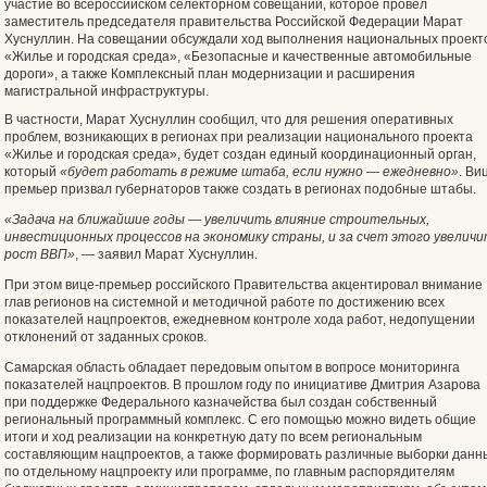
участие во всероссийском селекторном совещании, которое провел
заместитель председателя правительства Российской Федерации Марат
Хуснуллин. На совещании обсуждали ход выполнения национальных проект
«Жилье и городская среда», «Безопасные и качественные автомобильные
дороги», а также Комплексный план модернизации и расширения
магистральной инфраструктуры.
В частности, Марат Хуснуллин сообщил, что для решения оперативных
проблем, возникающих в регионах при реализации национального проекта
«Жилье и городская среда», будет создан единый координационный орган,
который
«будет работать в режиме штаба, если нужно — ежедневно»
. Ви
премьер призвал губернаторов также создать в регионах подобные штабы.
«Задача на ближайшие годы — увеличить влияние строительных,
инвестиционных процессов на экономику страны, и за счет этого увелич
рост ВВП»
, — заявил Марат Хуснуллин.
При этом вице-премьер российского Правительства акцентировал внимание
глав регионов на системной и методичной работе по достижению всех
показателей нацпроектов, ежедневном контроле хода работ, недопущении
отклонений от заданных сроков.
Самарская область обладает передовым опытом в вопросе мониторинга
показателей нацпроектов. В прошлом году по инициативе Дмитрия Азарова
при поддержке Федерального казначейства был создан собственный
региональный программный комплекс. С его помощью можно видеть общие
итоги и ход реализации на конкретную дату по всем региональным
составляющим нацпроектов, а также формировать различные выборки данн
по отдельному нацпроекту или программе, по главным распорядителям