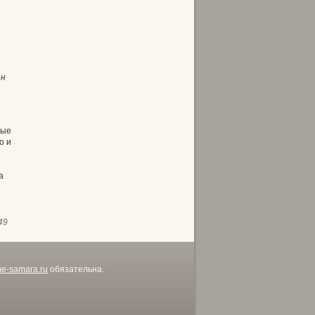
ен
ные
о и
а
49
me-samara.ru
обязательна.