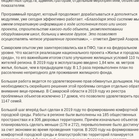
бюджетных средств, администраторам, отдельным мероприятиям, объектам
показателям.
Программный продукт, который продолжает дорабатываться и дополняться
модулями, уже сегодня эффективно работает.
«Благодаря этой системе мы
имеем оперативную информацию о ходе исполнения того или иного
проекта, строительстве какого-либо объекта, укомплектовании
оборудованием школ, больниц и многое другое. Это позволяет
осуществлять четкое управление проектами»
, – отметил Дмитрий Азаров.
Самарским опытом уже заинтересовались как в ПФО, так и на федеральном
уровне. Что касается реализации национального проекта «Жилье и городска
среда», то его важнейшим итогом стало улучшение жилищных условий 110 т
жителей региона. В 2019 году в эксплуатацию введено 1,84 млн. кв. метров
жилья, больше, чем в предыдущем году. В 1,5 раза перевыполнен план по
расселению непригодного для проживания жилищного фонда.
Большая работа ведется по удовлетворению прав обманутых дольщиков. На
необходимость скорейшего решения этой проблемы сегодня отдельно обра
внимание вице-премьер. В Самарской области в 2019 году из реестра
проблемных объектов исключено 17 домов, что позволило удовлетворить пр
1147 семей.
Большой шаг вперёд был сделан в 2019 году по формированию комфортной
городской среды. Работы в регионе были выполнены на 185 общественных
пространствах и в 306 дворовых территориях. Причём изначально объектов
планировалось сделать меньше (176 и 272), перевыполнение было достигну
за счет экономии во время проведения торгов. В 2020 году на формирование
комфортной городской среды и благоустройство территорий планируется