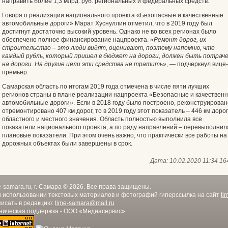
направить более 1,3 млрд. руб. региональных и федеральных средств.
Говоря о реализации национального проекта «Безопасные и качественные
автомобильные дороги» Марат Хуснуллин отметил, что в 2019 году был
достигнут достаточно высокий уровень. Однако не во всех регионах было
обеспечено полное финансирование нацпроекта.
«Ремонт дорог, их
строительство – это люди видят, оценивают, поэтому напомню, что
каждый рубль, который пришел в бюджет на дороги, должен быть потрач
на дороги. На другие цели эти средства не тратить»
, — подчеркнул вице-
премьер.
Самарская область по итогам 2019 года отмечена в числе пяти лучших
регионов страны в плане реализации нацпроекта «Безопасные и качествен
автомобильные дороги». Если в 2018 году было построено, реконструирован
отремонтировано 407 км дорог, то в 2019 году этот показатель – 446 км дорог
областного и местного значения. Область полностью выполнила все
показатели национального проекта, а по ряду направлений – перевыполнил
плановые показатели. При этом очень важно, что практически все работы на
дорожных объектах были завершены в срок.
Дата:
10.02.2020 11:34
16
e-samara.ru, г. Самара © 2026. Все права защищены.
 использовании текстовых материалов и фотографий гиперссылка на сайт
ti
исать в редакцию:
time-samara@mail.ru
ническая поддержка - ООО «Медиасервис»