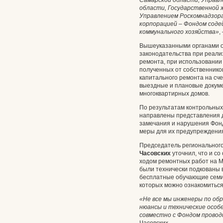
Самарской области, Управл
области, Государственной 
Управлением Роскомнадзора
корпорацией – Фондом сод
коммунального хозяйства»
,
Вышеуказанными органами о
законодательства при реали
ремонта, при использовании
полученных от собственник
капитального ремонта на сч
выездные и плановые докум
многоквартирных домов.
По результатам контрольных
направлены представления 
замечания и нарушения Фон
меры для их предупреждения
Председатель региональног
Часовских
уточнил, что и со
ходом ремонтных работ на М
были технически подкованы 
бесплатные обучающие семин
которых можно ознакомиться 
«Не все мы инженеры по об
нюансы и технические особ
совместно с Фондом прово