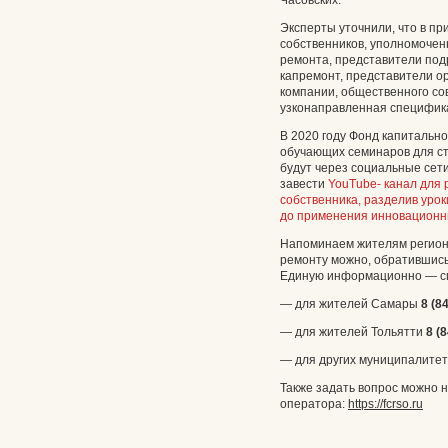
Часовских.
Эксперты уточнили, что в пр
собственников, уполномочен
ремонта, представители под
капремонт, представители о
компании, общественного сов
узконаправленная специфик
В 2020 году Фонд капитальн
обучающих семинаров для с
будут через социальные сети
завести
YouTube- канал для
собственника, разделив урок
до применения инновационны
Напоминаем жителям региона
ремонту можно, обратившись
Единую информационно — сп
— для жителей Самары
8 (8
— для жителей Тольятти
8 (
— для других муниципалите
Также задать вопрос можно 
оператора:
https://fcrso.ru