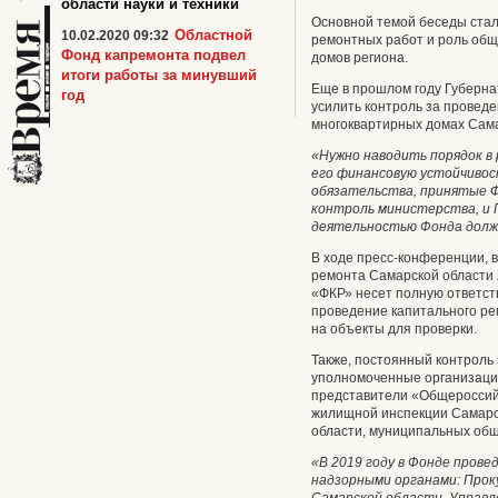
области науки и техники
Основной темой беседы стал
Областной
10.02.2020 09:32
ремонтных работ и роль общ
Фонд капремонта подвел
домов региона.
итоги работы за минувший
Еще в прошлом году Губерн
год
усилить контроль за провед
многоквартирных домах Сама
«Нужно наводить порядок в
его финансовую устойчивос
обязательства, принятые Ф
контроль министерства, и 
деятельностью Фонда долж
В ходе пресс-конференции, 
ремонта Самарской области
«ФКР» несет полную ответст
проведение капитального р
на объекты для проверки.
Также, постоянный контроль
уполномоченные организации
представители «Общероссий
жилищной инспекции Самарс
области, муниципальных общ
«В 2019 году в Фонде пров
надзорными органами: Про