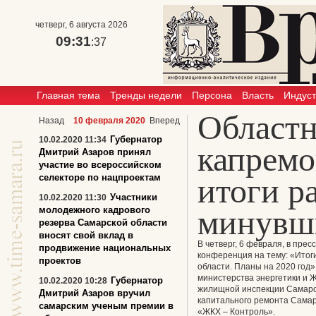
четверг, 6 августа 2026
09:31
:37
Главная тема
Тренды недели
Персона
Власть
Индус
Област
Назад
10 февраля 2020
Вперед
Губернатор
10.02.2020 11:34
капремо
Дмитрий Азаров принял
участие во всероссийском
селекторе по нацпроектам
итоги р
Участники
10.02.2020 11:30
минувш
молодежного кадрового
резерва Самарской области
вносят свой вклад в
В четверг, 6 февраля, в пре
продвижение национальных
конференция на тему: «Итог
проектов
области. Планы на 2020 год
министерства энергетики и 
Губернатор
10.02.2020 10:28
жилищной инспекции Самарс
Дмитрий Азаров вручил
капитального ремонта Самар
самарским ученым премии в
«ЖКХ – Контроль».