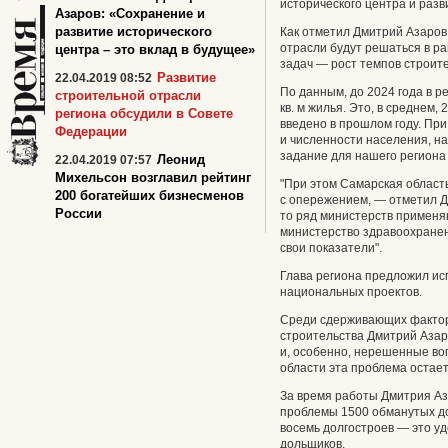
исторического центра и раз
Азаров: «Сохранение и
развитие исторического
Как отметил Дмитрий Азаров
отрасли будут решаться в р
центра – это вклад в будущее»
задач — рост темпов строите
Развитие
22.04.2019 08:52
По данным, до 2024 года в р
строительной отрасли
кв. м жилья. Это, в среднем, 
региона обсудили в Совете
введено в прошлом году. Пр
Федерации
и численности населения, н
задание для нашего региона в
Леонид
22.04.2019 07:57
Михельсон возглавил рейтинг
"При этом Самарская область
200 богатейших бизнесменов
с опережением, — отметил Д
России
то ряд министерств примен
министерство здравоохранен
свои показатели".
Глава региона предложил исп
национальных проектов.
Среди сдерживающих фактор
строительства Дмитрий Аза
и, особенно, нерешенные во
области эта проблема остает
За время работы Дмитрия А
проблемы 1500 обманутых до
восемь долгостроев — это у
дольщиков.