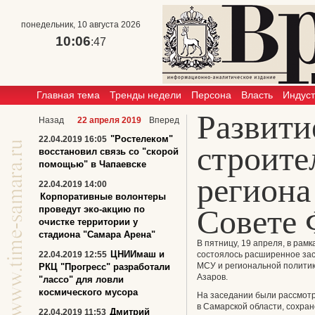
понедельник, 10 августа 2026
10:06
:47
Главная тема
Тренды недели
Персона
Власть
Индус
Развити
Назад
22 апреля 2019
Вперед
"Ростелеком"
22.04.2019 16:05
строите
восстановил связь со "скорой
помощью" в Чапаевске
региона
22.04.2019 14:00
Корпоративные волонтеры
Совете 
проведут эко-акцию по
очистке территории у
стадиона "Самара Арена"
В пятницу, 19 апреля, в рам
ЦНИИмаш и
22.04.2019 12:55
состоялось расширенное зас
МСУ и региональной политик
РКЦ "Прогресс" разработали
Азаров.
"лассо" для ловли
космического мусора
На заседании были рассмот
в Самарской области, сохра
Дмитрий
22.04.2019 11:53