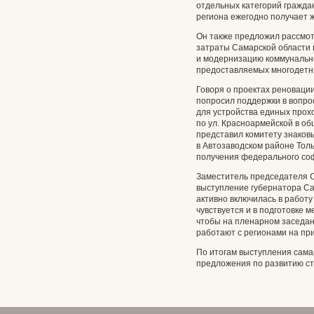
отдельных категорий граждан
региона ежегодно получает жи
Он также предложил рассмот
затраты Самарской области в
и модернизацию коммунально
предоставляемых многодетн
Говоря о проектах реноваци
попросил поддержки в вопр
для устройства единых прох
по ул. Красноармейской в о
представил комитету знаков
в Автозаводском районе Толь
получения федерального со
Заместитель председателя 
выступление губернатора Са
активно включилась в работу
чувствуется и в подготовке 
чтобы на пленарном заседан
работают с регионами на при
По итогам выступления сама
предложения по развитию ст