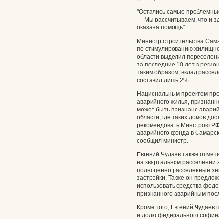
"Остались самые проблемные
— Мы рассчитываем, что и з
оказана помощь".
Министр строительства Сама
по стимулированию жилищног
области выделил переселени
за последние 10 лет в регион
таким образом, вклад рассел
составил лишь 2%.
Национальным проектом пред
аварийного жилья, признанно
может быть признано аварий
области, где таких домов до
рекомендовать Минстрою РФ
аварийного фонда в Самарск
сообщил министр.
Евгений Чудаев также отмет
на квартальном расселении 
полноценно расселенные зе
застройки. Также он предлож
использовать средства феде
признанного аварийным посл
Кроме того, Евгений Чудаев
и долю федерального софин