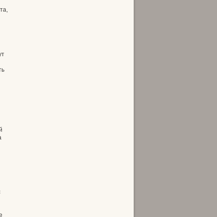
та,
ут
ть
й
а
с
е