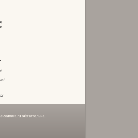
я
ле
-
бы
ма"
62
me-samara.ru
обязательна.