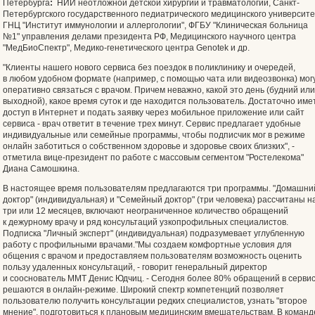
Петербурга
:
НИИ неотложной детской хирургии и травматологии, Санкт-
Петербургского государственного педиатрического медицинского университе
ГНЦ "Институт иммунологии и аллергологии", ФГБУ "Клиническая больница
№1" управления делами президента РФ, Медицинского научного центра
"МедБиоСпектр", Медико-генетического центра Genotek и др.
"Клиенты нашего нового сервиса без поездок в поликлинику и очередей,
в любом удобном формате (например, с помощью чата или видеозвонка) мог
оперативно связаться с врачом. Причем неважно, какой это день (будний или
выходной), какое время суток и где находится пользователь. Достаточно име
доступ в Интернет и подать заявку через мобильное приложение или сайт
сервиса - врач ответит в течение трех минут. Сервис предлагает удобные
индивидуальные или семейные программы, чтобы подписчик мог в режиме
онлайн заботиться о собственном здоровье и здоровье своих близких", -
отметила вице-президент по работе с массовым сегментом "Ростелекома"
Диана Самошкина.
В настоящее время пользователям предлагаются три программы. "Домашни
доктор" (индивидуальная) и "Семейный доктор" (три человека) рассчитаны н
три или 12 месяцев, включают неограниченное количество обращений
к дежурному врачу и ряд консультаций узкопрофильных специалистов.
Подписка "Личный эксперт" (индивидуальная) подразумевает углубленную
работу с профильными врачами."Мы создаем комфортные условия для
общения с врачом и предоставляем пользователям возможность оценить
пользу удаленных консультаций, - говорит генеральный директор
и сооснователь ММТ Денис Юдчиц. - Сегодня более 80% обращений в серви
решаются в онлайн-режиме. Широкий спектр компетенций позволяет
пользователю получить консультации редких специалистов, узнать "второе
мнение", подготовиться к плановым медицинским вмешательствам. В команд