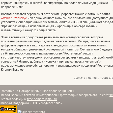
сервиса 180 врачей высокой квалификации по более чем 60 медицинским
направлениям".
Воспользоваться сервисом "Ростелеком Здоровье" можно с помощью сайта
www.rt.ru/zdorovye
или одноименного мобильного приложения, доступного дл
устройств с операционными системами Android и iOS. В специальном разде
"Врачи" размещена исчерпывающая информация об образовании
и квалификации каждого специалиста.
"Наша компания продолжает развивать экосистему сервисов, которые
призваны решить максимум задач человека и семьи. Мы предлагаем новые
цифровые сервисы в партнерстве с ведущими российскими компаниями,
которые обладают уникальной экспертизой и опытом. Считаем, что будущее 
за бизнесом, основанным на партнерстве. "Ростелеком" открыт
к сотрудничеству, готов делиться своими ресурсами и инфраструктурой, что
совместный бизнес добивался успеха и привлекал новых клиентов", -
подчеркнул директор офиса перспективных цифровых продуктов "Ростелеко
Кирилл Брылев.
Дата:
17.04.2019 17:40
18
e-samara.ru, г. Самара © 2026. Все права защищены.
 использовании текстовых материалов и фотографий гиперссылка на сайт
ti
исать в редакцию:
time-samara@mail.ru
ническая поддержка - ООО «Медиасервис»