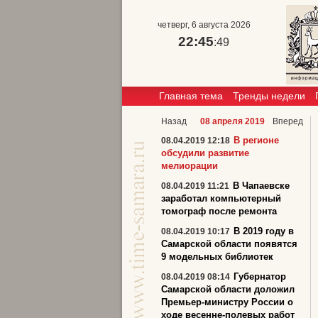
четверг, 6 августа 2026
22:45
:49
Главная тема
Тренды недели
Назад
08 апреля 2019
Вперед
В регионе
08.04.2019 12:18
обсудили развитие
мелиорации
В Чапаевске
08.04.2019 11:21
заработал компьютерный
томограф после ремонта
В 2019 году в
08.04.2019 10:17
Самарской области появятся
9 модельных библиотек
Губернатор
08.04.2019 08:14
Самарской области доложил
Премьер-министру России о
ходе весенне-полевых работ