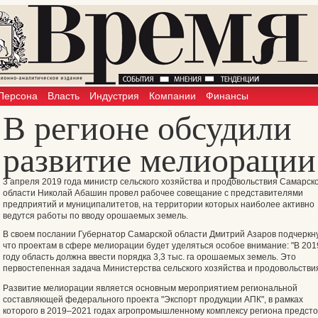
Персона
Власть
Индустрия
Компании
Финансы
В регионе обсудили
развитие мелиорации
3 апреля 2019 года министр сельского хозяйства и продовольствия Самарск
области Николай Абашин провел рабочее совещание с представителями
предприятий и муниципалитетов, на территории которых наиболее активно
ведутся работы по вводу орошаемых земель.
В своем послании Губернатор Самарской области Дмитрий Азаров подчеркн
что проектам в сфере мелиорации будет уделяться особое внимание: "В 201
году область должна ввести порядка 3,3 тыс. га орошаемых земель. Это
первостепенная задача Министерства сельского хозяйства и продовольствия
Развитие мелиорации является основным мероприятием региональной
составляющей федерального проекта "Экспорт продукции АПК", в рамках
которого в 2019–2021 годах агропромышленному комплексу региона предст