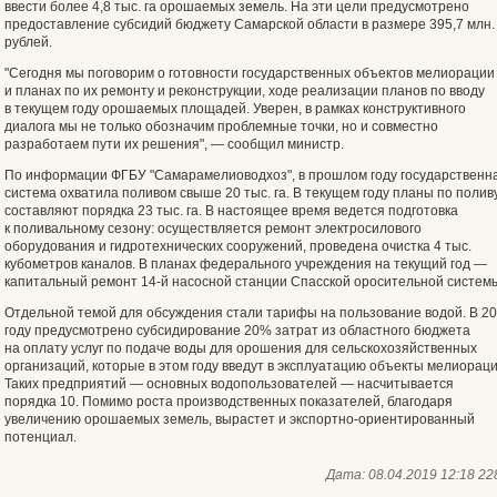
ввести более 4,8 тыс. га орошаемых земель. На эти цели предусмотрено
предоставление субсидий бюджету Самарской области в размере 395,7 млн.
рублей.
"Сегодня мы поговорим о готовности государственных объектов мелиорации
и планах по их ремонту и реконструкции, ходе реализации планов по вводу
в текущем году орошаемых площадей. Уверен, в рамках конструктивного
диалога мы не только обозначим проблемные точки, но и совместно
разработаем пути их решения", — сообщил министр.
По информации ФГБУ "Самарамелиоводхоз", в прошлом году государственн
система охватила поливом свыше 20 тыс. га. В текущем году планы по полив
составляют порядка 23 тыс. га. В настоящее время ведется подготовка
к поливальному сезону: осуществляется ремонт электросилового
оборудования и гидротехнических сооружений, проведена очистка 4 тыс.
кубометров каналов. В планах федерального учреждения на текущий год —
капитальный ремонт 14-й насосной станции Спасской оросительной систем
Отдельной темой для обсуждения стали тарифы на пользование водой. В 2
году предусмотрено субсидирование 20% затрат из областного бюджета
на оплату услуг по подаче воды для орошения для сельскохозяйственных
организаций, которые в этом году введут в эксплуатацию объекты мелиораци
Таких предприятий — основных водопользователей — насчитывается
порядка 10. Помимо роста производственных показателей, благодаря
увеличению орошаемых земель, вырастет и экспортно-ориентированный
потенциал.
Дата:
08.04.2019 12:18
22