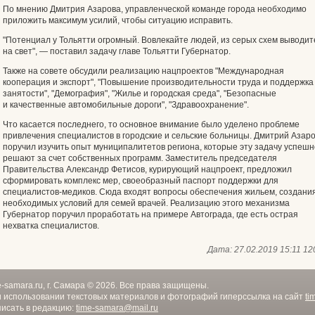
По мнению Дмитрия Азарова, управленческой команде города необходимо
приложить максимум усилий, чтобы ситуацию исправить.
"Потенциал у Тольятти огромный. Вовлекайте людей, из серых схем выводит
на свет", — поставил задачу главе Тольятти Губернатор.
Также на совете обсудили реализацию нацпроектов "Международная
кооперация и экспорт", "Повышение производительности труда и поддержка
занятости", "Демография", "Жилье и городская среда", "Безопасные
и качественные автомобильные дороги", "Здравоохранение".
Что касается последнего, то основное внимание было уделено проблеме
привлечения специалистов в городские и сельские больницы. Дмитрий Азар
поручил изучить опыт муниципалитетов региона, которые эту задачу успешн
решают за счет собственных программ. Заместитель председателя
Правительства Александр Фетисов, курирующий нацпроект, предложил
сформировать комплекс мер, своеобразный паспорт поддержки для
специалистов-медиков. Сюда входят вопросы обеспечения жильем, создани
необходимых условий для семей врачей. Реализацию этого механизма
Губернатор поручил проработать на примере Автограда, где есть острая
нехватка специалистов.
Дата:
27.02.2019 15:11
12
e-samara.ru, г. Самара © 2026. Все права защищены.
 использовании текстовых материалов и фотографий гиперссылка на сайт
ti
исать в редакцию:
time-samara@mail.ru