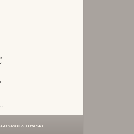
е
ов
о
я
03
me-samara.ru
обязательна.