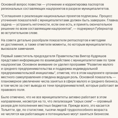
Основной вопрос повестки — уточнение и корректировка паспортов
региональных составляющих нацпроектов в разрезе муниципалитетов.
"Соглашения о реализации национальных проектов подписаны. Процесс
уточнения показателей с муниципалитетами должен быть завершен. Главна
задача — устранить неточности, если они есть, и принять окончательное
решение по всем составляющим нацпроектов", — подчеркнул Губернатор
во вступительном слове.
На совете детально разобрали показатели регпаспортов и методики
их достижения, а также отметили моменты, по которым муниципалитеты
высказали замечания.
Первый заместитель председателя Правительства Виктор Кудряшов
представил информацию по взаимодействию с муниципалитетами по трем
нацпроектам. Основное внимание он уделил программе "Развитие малого
и среднего предпринимательства и поддержка индивидуальной
предпринимательской инициативы", отметив, что в этом нацпроекте органам
местного самоуправления отведена ведущая роль. Основной показатель —
планомерное увеличение числа занятых в сфере малого и среднего бизнеса
в том числе за счет вывода из тени предпринимателей, которые работают в
правового поля.
Было отмечено, что не все муниципалитеты активно работают в этом
направлении, несмотря на то, что легализация "серых схем" — огромный
резерв для пополнения местных бюджетов. Прежде всего, это касается
Тольятти, где, по статистике, тысячи людей трудоспособного возраста
не числятся как работающие и потенциально могут заняться бизнесом.