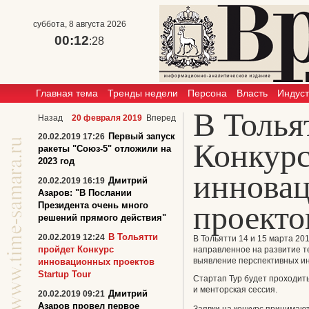
суббота, 8 августа 2026
00:12
:28
Главная тема
Тренды недели
Персона
Власть
Индус
В Толья
Назад
20 февраля 2019
Вперед
Первый запуск
20.02.2019 17:26
Конкур
ракеты "Союз-5" отложили на
2023 год
иннова
Дмитрий
20.02.2019 16:19
Азаров: "В Послании
проектов
Президента очень много
решений прямого действия"
В Тольятти
20.02.2019 12:24
В Тольятти 14 и 15 марта 20
пройдет Конкурс
направленное на развитие т
выявление перспективных и
инновационных проектов
Startup Tour
Стартап Тур будет проходить
и менторская сессия.
Дмитрий
20.02.2019 09:21
Азаров провел первое