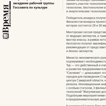
Заявки на конкурс принимают
заседание рабочей группы
принять участие технологич
Госсовета по культуре
технологии, биотехнологии в
и энергетические технологии
Победитель конкурса получи
Финалистов конкурса проекто
которая состоится 29 и 30 ма
Менторская сессия предста
от ведущих экспертов, а та
мастер-классы, в рамках ко
бесплатно получат квалифиц
рекомендации от представит
и бизнес-экспертов.
Министр экономического раз
подчеркивает необходимость
Тур — это действенный и оч
и развития предприниматель
"Сколково" — доказывают это
городов для проведения Ста
центра Самарской области, к
региона. Инновационная инфр
с особым статусом, 3 филиал
технологий "Жигулевская дол
Подобными мероприятиями 
в предпринимательскую деят