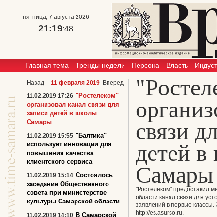
пятница, 7 августа 2026
21:19
:48
Главная тема
Тренды недели
Персона
Власть
Индус
"Ростел
Назад
11 февраля 2019
Вперед
"Ростелеком"
11.02.2019 17:26
организ
организовал канал связи для
записи детей в школы
Самары
связи д
"Балтика"
11.02.2019 15:55
детей в
использует инновации для
повышения качества
клиентского сервиса
Самары
Состоялось
11.02.2019 15:14
заседание Общественного
"Ростелеком" предоставил м
совета при министерстве
области канал связи для ус
культуры Самарской области
заявлений в первые классы. 
http://es.asurso.ru
.
В Самарской
11.02.2019 14:10