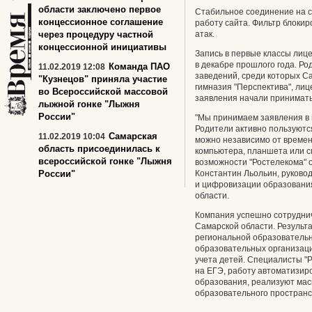
области заключено первое
Стабильное соединение на с
концессионное соглашение
работу сайта. Фильтр блоки
через процедуру частной
атак.
концессионной инициативы
Запись в первые классы лиц
в декабре прошлого года. Ро
Команда ПАО
11.02.2019 12:08
заведений, среди которых С
"Кузнецов" приняла участие
гимназия "Перспектива", лиц
во Всероссийской массовой
заявления начали принимать 
лыжной гонке "Лыжня
России"
"Мы принимаем заявления в 
Родители активно пользуютс
Самарская
11.02.2019 10:04
можно независимо от времен
область присоединилась к
компьютера, планшета или с
всероссийской гонке "Лыжня
возможности "Ростелекома" о
России"
Константин Льольин, руково
и цифровизации образования
области.
Компания успешно сотруднич
Самарской области. Результ
региональной образовательн
образовательных организац
учета детей. Специалисты "
на ЕГЭ, работу автоматизир
образования, реализуют ма
образовательного пространс