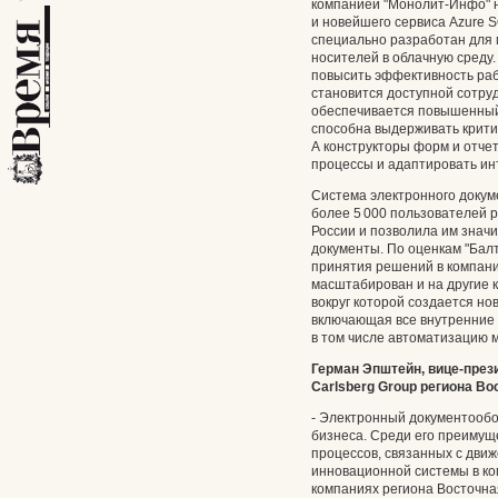
компанией "Монолит-Инфо" н
и новейшего сервиса Azure S
специально разработан для 
носителей в облачную среду
повысить эффективность ра
становится доступной сотруд
обеспечивается повышенный
способна выдерживать критич
А конструкторы форм и отче
процессы и адаптировать ин
Система электронного докуме
более 5 000 пользователей р
России и позволила им знач
документы. По оценкам "Балт
принятия решений в компани
масштабирован и на другие 
вокруг которой создается но
включающая все внутренние 
в том числе автоматизацию 
Герман Эпштейн, вице-пре
Carlsberg Group региона Во
- Электронный документообо
бизнеса. Среди его преимуще
процессов, связанных с дви
инновационной системы в ком
компаниях региона Восточна