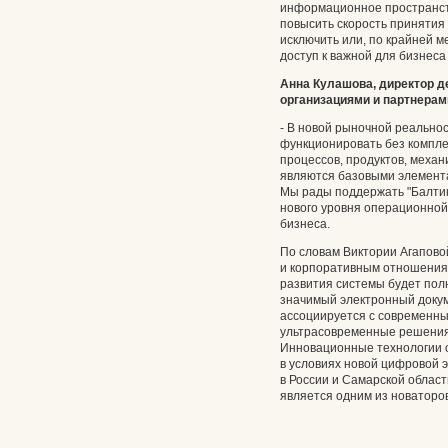
информационное пространст
повысить скорость принятия
исключить или, по крайней 
доступ к важной для бизнес
Анна Кулашова, директор д
организациями и партнерами
- В новой рыночной реально
функционировать без компл
процессов, продуктов, механ
являются базовыми элемента
Мы рады поддержать "Балтику
нового уровня операционной
бизнеса.
По словам Виктории Агапово
и корпоративным отношения
развития системы будет пол
значимый электронный докум
ассоциируется с современны
ультрасовременные решения 
Инновационные технологии 
в условиях новой цифровой э
в России и Самарской области
является одним из новаторов