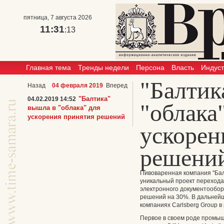
пятница, 7 августа 2026
11:31
:13
Главная тема
Тренды недели
Персона
Власть
Индус
"Балтик
Назад
04 февраля 2019
Вперед
"Балтика"
04.02.2019 14:52
"облака
вышла в "облака" для
ускорения принятия решений
ускорен
решени
Пивоваренная компания "Балт
уникальный проект перехода
электронного документообор
решений на 30%. В дальнейш
компаниях Carlsberg Group в
Первое в своем роде промы