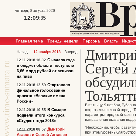
четверг, 6 августа 2026
12:09
:35
Главная тема
Тренды недели
Персона
Власть
Индус
Дмитрий
Назад
12 ноября 2018
Вперед
С начала года
12.11.2018 16:02
Сергей
в бюджет области поступило
6,66 млрд рублей от акцизов
на пиво
обсудил
Стартовало
12.11.2018 12:59
Тольятт
финальное голосование
проекта «Великие имена
России»
В пятницу, 9 ноября, Губер
В Самаре
12.11.2018 10:55
встретился с главой города
параметры городской казны 
подвели итоги конкурса
направления оказания подде
«Студент года-2018»
"Необходимо, чтобы развит
Дмитрий
12.11.2018 08:57
при этом уровень благоустро
Азаров и Сергей Анташев