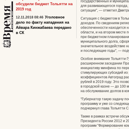
государственных и муниципал
обсудили бюджет Тольятти на
для развивающегося города,
2019 год
ситуации", — отметил Дмитри
Уголовное
12.11.2018 08:46
Ситуация с бюджетом в Тол
дело по факту нападения на
доходов. По сведениям реги
Айвара Кинжабаева передано
обеспеченности находится н
области, и на втором месте 
в СК
при бюджетном планировани
муниципального долга, сфо
значительное воздействие н
и последующие годы", — под
Особое внимание Тольятти Г
расширенном заседании Пра
инициативу минфина по пере
стимулирующих субсидий из 
коэффициентов Автоград рас
рублей в 2019 году. Это поз
в городской казне — до 100 
на обслуживание долгов в ко
"Губернатор такую задачу п
программу и уже со следующе
подчеркнул глава Тольятти 
Также в рамках встречи обс
Президента России 2012 и 2
программ "Формирование ком