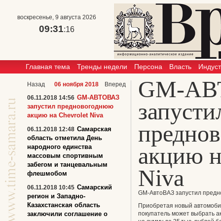
воскресенье, 9 августа 2026
09:31
:16
Главная тема
Тренды недели
Персона
Власть
Индус
GM-АВ
Назад
06 ноября 2018
Вперед
GM-АВТОВАЗ
06.11.2018 14:56
запусти
запустил предновогоднюю
акцию на Chevrolet Niva
предно
Самарская
06.11.2018 12:48
область отметила День
акцию н
народного единства
массовым спортивным
забегом и танцевальным
Niva
флешмобом
Самарский
06.11.2018 10:45
GM-АвтоВАЗ запустил преднов
регион и Западно-
Казахстанская область
Приобретая новый автомобил
заключили соглашение о
покупатель может выбрать а