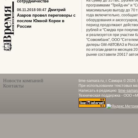
на сумму до 35 тыс. рублей 
сотрудничестве
программами "Трейд-ин" и "Ск
Дмитрий
06.11.2018 08:47
максимальную выгоду до 70 т
Азаров провел переговоры с
года включительно, сообщае
оборудования и аксессуаров,
послом Южной Кореи в
период продолжают действова
России
рублей и "Скидка при покупке
и реализуется при участии 
"Совкомбанк", ООО "Сетелем
дилеры GM-АВТОВАЗ в Росси
по итогам девяти месяцев 20
рынке составили 20617 авто
Новости компаний
time-samara.ru, г. Самара © 2026
Контакты
При использовании текстовых ма
Написать в редакцию:
time-samar
Техническая поддержка - ООО «