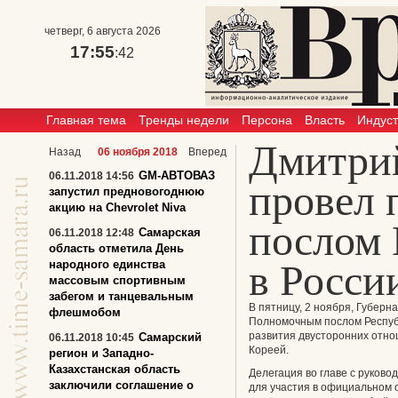
четверг, 6 августа 2026
17:55
:42
Главная тема
Тренды недели
Персона
Власть
Индус
Дмитри
Назад
06 ноября 2018
Вперед
GM-АВТОВАЗ
06.11.2018 14:56
провел 
запустил предновогоднюю
акцию на Chevrolet Niva
послом
Самарская
06.11.2018 12:48
область отметила День
в Росси
народного единства
массовым спортивным
забегом и танцевальным
В пятницу, 2 ноября, Губер
флешмобом
Полномочным послом Респуб
развития двусторонних отн
Самарский
06.11.2018 10:45
Кореей.
регион и Западно-
Казахстанская область
Делегация во главе с руков
заключили соглашение о
для участия в официальном 