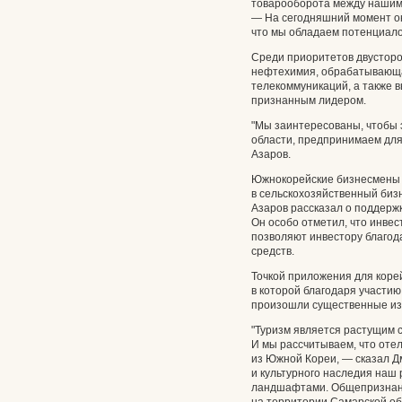
товарооборота между нашим
— На сегодняшний момент он
что мы обладаем потенциало
Среди приоритетов двустор
нефтехимия, обрабатывающа
телекоммуникаций, а также в
признанным лидером.
"Мы заинтересованы, чтобы 
области, предпринимаем для
Азаров.
Южнокорейские бизнесмены 
в сельскохозяйственный бизн
Азаров рассказал о поддерж
Он особо отметил, что инве
позволяют инвестору благод
средств.
Точкой приложения для корей
в которой благодаря участи
произошли существенные из
"Туризм является растущим с
И мы рассчитываем, что отель
из Южной Кореи, — сказал Д
и культурного наследия наш
ландшафтами. Общепризнанн