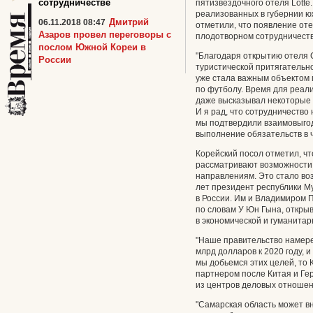
сотрудничестве
пятизвездочного отеля Lotte
реализованных в губернии ю
Дмитрий
06.11.2018 08:47
отметили, что появление от
Азаров провел переговоры с
плодотворном сотрудничеств
послом Южной Кореи в
"Благодаря открытию отеля 
России
туристической притягательн
уже стала важным объектом
по футболу. Время для реали
даже высказывал некоторые 
И я рад, что сотрудничество
мы подтвердили взаимовыгод
выполнение обязательств в ч
Корейский посол отметил, ч
рассматривают возможности
направлениям. Это стало воз
лет президент республики М
в России. Им и Владимиром
по словам У Юн Гына, открыв
в экономической и гуманитар
"Наше правительство намере
млрд долларов к 2020 году, и
мы добьемся этих целей, то
партнером после Китая и Ге
из центров деловых отношен
"Самарская область может в