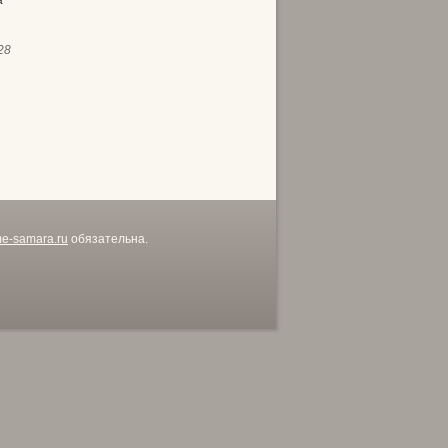
а
28
me-samara.ru
обязательна.