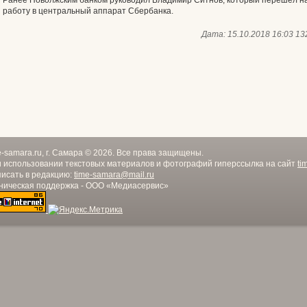
Ранее Поволжским банком руководил Владимир Ситнов, который перешел н
работу в центральный аппарат Сбербанка.
Дата:
15.10.2018 16:03
13
e-samara.ru, г. Самара © 2026. Все права защищены.
 использовании текстовых материалов и фотографий гиперссылка на сайт
ti
исать в редакцию:
time-samara@mail.ru
ническая поддержка - ООО «Медиасервис»