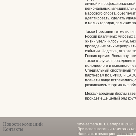
личной и профессиональной
региональных, муниципальны
массового спорта, обеспечи
адаптировать, сделать удоб
и малых городов, сельских п
Также Президент отметил, чт
России различных мировых с
жизни увеличилось. «Мы, без
проведение этих мероприяти
события. Надеюсь, что эта т
Россия примет Всемирную зи
также в случае проведения в
молодёжного и основного чем
Специальный спортивный ту
партнёрам по БРИКС и ЕАЭС
планеты чаще встречались, с
развивались спортивные об
Международный форум завер
пройдет еще целый ряд кругл
Новости компаний
time-samara.ru, г. Самара © 2026
Контакты
При использовании текстовых ма
Написать в редакцию:
time-samar