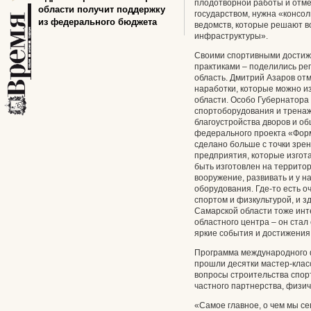
плодотворной работы и отме
области получит поддержку
государством, нужна «консол
из федерального бюджета
ведомств, которые решают в
инфраструктуры».
Своими спортивными достиж
практиками – поделились рег
область. Дмитрий Азаров отм
наработки, которые можно и
области. Особо Губернатора
спортоборудования и тренаж
благоустройства дворов и о
федерального проекта «Форм
сделано больше с точки зре
предприятия, которые изгот
быть изготовлен на территор
вооружение, развивать и у н
оборудования. Где-то есть о
спортом и физкультурой, и зд
Самарской области тоже инт
областного центра – он ста
яркие события и достижения
Программа международного 
прошли десятки мастер-класс
вопросы строительства спорт
частного партнерства, физич
«Самое главное, о чем мы се