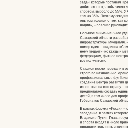
задач, которые поставил Пре
добиться того, чтобы число
спортом, выросло до 55%. У 
только 35%. Поэтому сегодн
опытом, идеями о том, как до
нации», – пояснил руководит
Большое внимание было уде
Самарской области разраба
инфраструктуры Мундиаля. «
номер один – стадиона «Сам
нему педантично каждый ме
федерациям, фитнес-центрам,
все получится».
Стадион после передачи в р
строго по назначению. Арено
профессиональные футболис
создание центра развития д
известные на всю страну – 
предполагаем создать едины
детей, в том числе для проф
Губернатор Самарской облас
В рамках форума «Россия – 
заседание, в рамках которог
Владимир Путин. Глава госуд
и спорта входят в число пр
продолжительность и качест