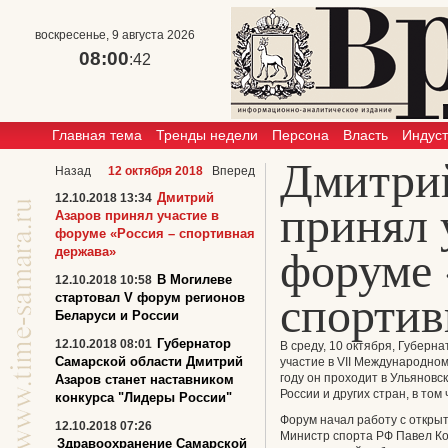
воскресенье, 9 августа 2026
08:00
:42
Главная тема
Тренды недели
Персона
Власть
Индус
Дмитри
Назад
12 октября 2018
Вперед
Дмитрий
12.10.2018 13:34
принял 
Азаров принял участие в
форуме «Россия – спортивная
держава»
форуме 
В Могилеве
12.10.2018 10:58
спортив
стартовал V форум регионов
Беларуси и России
Губернатор
12.10.2018 08:01
В среду, 10 октября, Губер
Самарской области Дмитрий
участие в VII Международно
году он проходит в Ульяновск
Азаров станет наставником
России и других стран, в то
конкурса "Лидеры России"
Форум начал работу с откры
12.10.2018 07:26
Министр спорта РФ Павел Ко
Здравоохранение Самарской