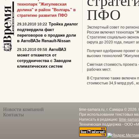
стратег
технопарк "Жигулевская
ПФО
долина" и район "Волгарь" в
стратегию развития ПФО
Тройка диалог
29.10.2010 10:22
Экспертный совет по регион
подтвердила факт
России включил технопарк "Ж
переговоров о продаже доли
Стратегию социально-эконом
в АвтоВАЗе Renault-Nissan
округа до 2020 года, пишет а
АвтоВАЗ
29.10.2010 09:58
Получил одобрение проект со
может откажется от
высоких технологий "Жигулев
сотрудничества с Заводом
Сметная стоимость проекта - 
климатических систем
рабочих мест.
В Стратегию также включен п
стоимостью 34,9 млрд руб., к
Новости компаний
time-samara.ru, г. Самара © 2026
Контакты
При использовании текстовых ма
Написать в редакцию:
time-samar
Техническая поддержка - ООО «