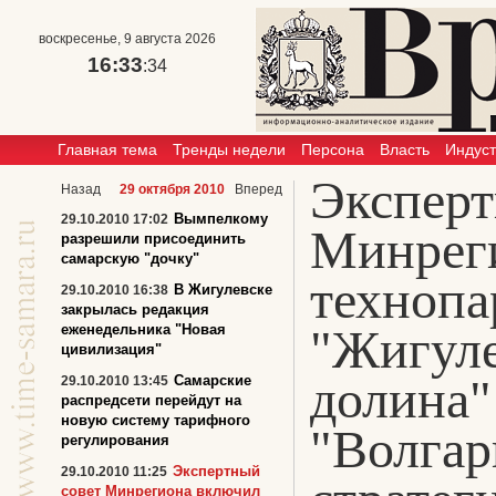
воскресенье, 9 августа 2026
16:33
:34
Главная тема
Тренды недели
Персона
Власть
Индус
Эксперт
Назад
29 октября 2010
Вперед
Вымпелкому
29.10.2010 17:02
Минрег
разрешили присоединить
самарскую "дочку"
технопа
В Жигулевске
29.10.2010 16:38
закрылась редакция
"Жигуле
еженедельника "Новая
цивилизация"
долина"
Самарские
29.10.2010 13:45
распредсети перейдут на
новую систему тарифного
"Волгар
регулирования
Экспертный
29.10.2010 11:25
совет Минрегиона включил