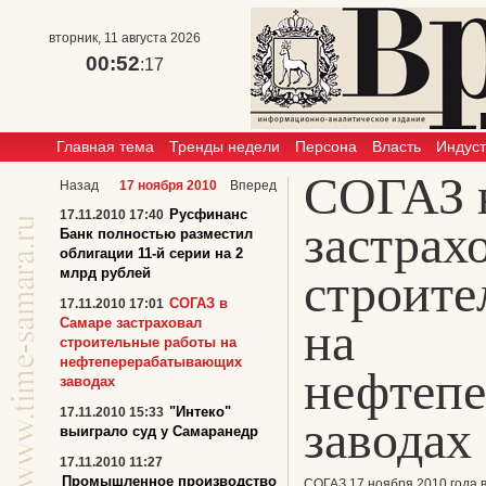
вторник, 11 августа 2026
00:52
:18
Главная тема
Тренды недели
Персона
Власть
Индус
СОГАЗ 
Назад
17 ноября 2010
Вперед
Русфинанс
17.11.2010 17:40
застрах
Банк полностью разместил
облигации 11-й серии на 2
млрд рублей
строите
СОГАЗ в
17.11.2010 17:01
на
Самаре застраховал
строительные работы на
нефтеперерабатывающих
нефтеп
заводах
"Интеко"
17.11.2010 15:33
заводах
выиграло суд у Самаранедр
17.11.2010 11:27
Промышленное производство
СОГАЗ 17 ноября 2010 года 