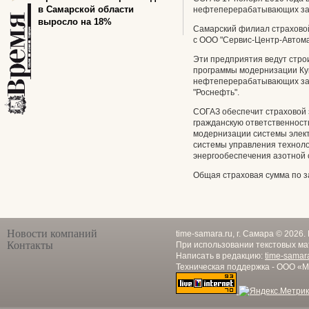
в Самарской области
нефтеперерабатывающих зав
выросло на 18%
Самарский филиал страховой
с ООО "Сервис-Центр-Автома
Эти предприятия ведут стро
программы модернизации Ку
нефтеперерабатывающих зав
"Роснефть".
СОГАЗ обеспечит страховой
гражданскую ответственност
модернизации системы элек
системы управления техноло
энергообеспечения азотной 
Общая страховая сумма по з
Новости компаний
time-samara.ru, г. Самара © 2026
Контакты
При использовании текстовых ма
Написать в редакцию:
time-samar
Техническая поддержка - ООО «