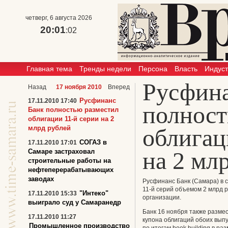
четверг, 6 августа 2026
20:01
:02
Главная тема
Тренды недели
Персона
Власть
Индус
Русфина
Назад
17 ноября 2010
Вперед
Русфинанс
17.11.2010 17:40
полност
Банк полностью разместил
облигации 11-й серии на 2
млрд рублей
облигац
СОГАЗ в
17.11.2010 17:01
на 2 мл
Самаре застраховал
строительные работы на
нефтеперерабатывающих
заводах
Русфинанс Банк (Самара) в с
11-й серий объемом 2 млрд р
"Интеко"
17.11.2010 15:33
организации.
выиграло суд у Самаранедр
Банк 16 ноября также размес
17.11.2010 11:27
купона облигаций обоих вып
Промышленное производство