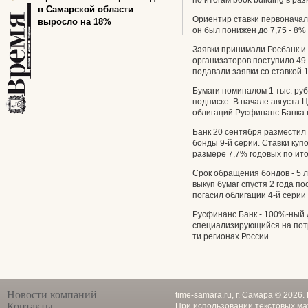
по итогам book building в ра
в Самарской области
Ориентир ставки первоначаль
выросло на 18%
он был понижен до 7,75 - 8%
Заявки принимали Росбанк и И
организаторов поступило 49 
подавали заявки со ставкой 1
Бумаги номиналом 1 тыс. ру
подписке. В начале августа 
облигаций Русфинанс Банка н
Банк 20 сентября разместил 
бонды 9-й серии. Ставки куп
размере 7,7% годовых по итог
Срок обращения бондов - 5 
выкуп бумаг спустя 2 года п
погасил облигации 4-й серии
Русфинанс Банк - 100%-ный д
специализирующийся на потр
ти регионах России.
Новости компаний
time-samara.ru, г. Самара © 2026
Контакты
При использовании текстовых ма