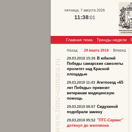
пятница, 7 августа 2026
11:38
:01
Главная тема
Тренды недели
Назад
29 марта 2010
Вперед
В юбилей
29.03.2010 15:26
Победы самарские самолеты
пролетят над Красной
площадью
Агитпоезд «65
29.03.2010 11:43
лет Победы» привезет
ветеранам медицинскую
помощь
Сидухиной
29.03.2010 06:07
подобрали замену
"ПТС-Сервис"
29.03.2010 05:52
дотянул до миллиона