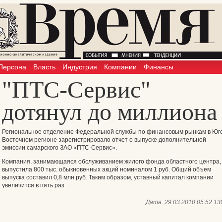
Персона
Власть
Индустрия
Компании
Финансы
"ПТС-Сервис"
дотянул до миллиона
Региональное отделение Федеральной службы по финансовым рынкам в Юг
Восточном регионе зарегистрировало отчет о выпуске дополнительной
эмиссии самарского ЗАО «ПТС-Сервис».
Компания, занимающаяся обслуживанием жилого фонда областного центра,
выпустила 800 тыс. обыкновенных акций номиналом 1 руб. Общий объем
выпуска составил 0,8 млн руб. Таким образом, уставный капитал компании
увеличится в пять раз.
Дата:
29.03.2010 05:52
13