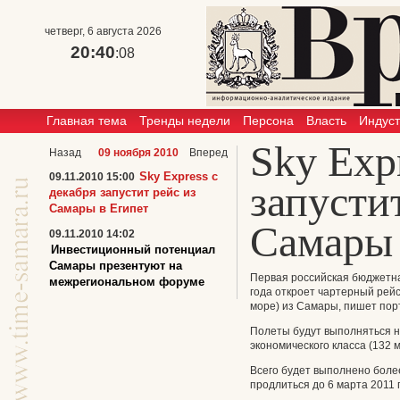
четверг, 6 августа 2026
20:40
:08
Главная тема
Тренды недели
Персона
Власть
Индус
Sky Exp
Назад
09 ноября 2010
Вперед
Sky Express с
09.11.2010 15:00
запусти
декабря запустит рейс из
Самары в Египет
Самары 
09.11.2010 14:02
Инвестиционный потенциал
Самары презентуют на
Первая российская бюджетна
межрегиональном форуме
года откроет чартерный рейс
море) из Самары, пишет пор
Полеты будут выполняться н
экономического класса (132 м
Всего будет выполнено боле
продлиться до 6 марта 2011 