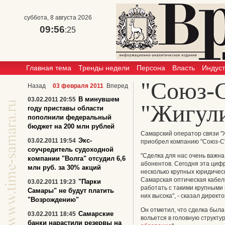
суббота, 8 августа 2026
09:56
:26
Главная тема
Тренды недели
Персона
Власть
Индус
"Союз-С
Назад
03 февраля 2011
Вперед
В минувшем
03.02.2011 20:55
"Жигули
году приставы области
пополнили федеральный
бюджет на 200 млн рублей
Самарский оператор связи "
Экс-
03.02.2011 19:54
приобрел компанию "Союз-С"
соучредитель судоходной
"Сделка для нас очень важна,
компании "Волга" отсудил 6,6
абонентов. Сегодня эта циф
млн руб. за 30% акций
несколько крупных юридичес
Самарская оптическая кабел
"Парки
03.02.2011 19:23
работать с такими крупными 
Самары" не будут платить
них высока", - сказал директ
"Возрождению"
Он отметил, что сделка была
Самарские
03.02.2011 18:45
вольется в головную структур
банки нарастили резервы на