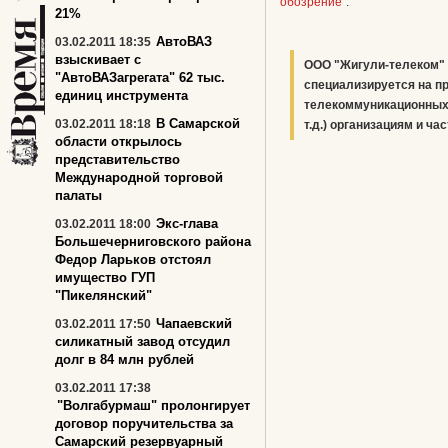
обозрение
".
21%
АвтоВАЗ
03.02.2011 18:35
взыскивает с
ООО "Жигули-телеком" о
"АвтоВАЗагрегата" 62 тыс.
специализируется на п
единиц инструмента
телекоммуникационных 
В Самарской
03.02.2011 18:18
т.д.) организациям и ча
области открылось
представительство
Международной торговой
палаты
Экс-глава
03.02.2011 18:00
Большечерниговского района
Федор Ларьков отстоял
имущество ГУП
"Пикелянский"
Чапаевский
03.02.2011 17:50
силикатный завод отсудил
долг в 84 млн рублей
03.02.2011 17:38
"Волгабурмаш" пролонгирует
договор поручительства за
Самарский резервуарный