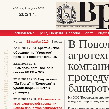
суббота, 8 августа 2026
20:24
:42
Главная тема
Тренды недели
Персона
Власть
Индус
В Пово
Назад
22 ноября 2010
Вперед
Крестьянское
22.11.2010 20:50
агротех
объединение "Утевское"
признано несостоятельным
компани
22.11.2010 19:47
"Самараэнерго" вошло в
процеду
состав НП ГП и ЭСК
Суд отказал
22.11.2010 17:55
банкрот
"Эл-Гранд" и "Колоссан" в
удовлетворении иска к
дольщику
На ООО "Поволжская агротех
В Поволжской
22.11.2010 17:18
конкурсного производства, п
агротехнической компании
начата процедура банкротства
Конкурсным управляющим на