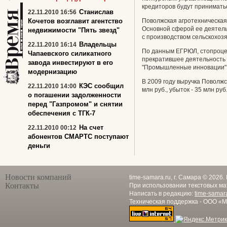
кредиторов будут приниматьс
Станислав
22.11.2010 16:56
Кочетов возглавит агентство
Поволжская агротехническая 
Основной сферой ее деятель
недвижимости "Пять звезд"
с производством сельскохозя
Владельцы
22.11.2010 16:14
По данным ЕГРЮЛ, стопроце
Чапаевского силикатного
прекратившее деятельность в
завода инвестируют в его
"Промышленные инновации",
модернизацию
В 2009 году выручка Поволжс
КЭС сообщил
22.11.2010 14:00
млн руб., убыток - 35 млн руб
о погашении задолженности
перед "Газпромом" и снятии
обеспечения с ТГК-7
На счет
22.11.2010 00:12
абонентов СМАРТС поступают
деньги
Новости компаний
time-samara.ru, г. Самара © 2026
Контакты
При использовании текстовых ма
Написать в редакцию:
time-samar
Техническая поддержка - ООО «