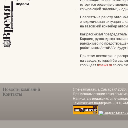
Производительность такой р
недели
готовится решение о введени
собирающей "Калины", и одно
Повлиять на работу АвтоВАЗа
эпидемическая ситуация сло
на вазовский конвейер авто
Как рассказал председатель
Карагин, руководство компани
рамках мер по предотвраще
работникам АвтоВАЗа будут в
При этом несмотря на распр
на заводе, который бы заста
сообщает
tltnews.ru
со ссылк
Новости компаний
time-samara.ru, г. Самара © 2026
Контакты
При использовании текстовых ма
Написать в редакцию:
time-samar
Техническая поддержка - ООО «