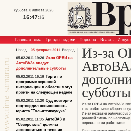
суббота, 8 августа 2026
16:47
:16
Главная тема
Тренды недели
Персона
Власть
Индус
Из-за О
Назад
05 февраля 2011
Вперед
Из-за ОРВИ на
05.02.2011 19:26
АвтоВАЗ
АвтоВАЗе введут
дополнительные субботы
дополн
Торги по
05.02.2011 16:19
программе зерновой
субботы
интервенции в области могут
пройти на следующей неделе
Суд повторно
05.02.2011 12:20
Из-за ОРВИ на АвтоВАЗе вве
подтвердил невиновность
тыс. работников сборочно-ку
юриста "Тольяттикаучука"
Из-за нехватки рабочих рук 
рабочей смены по нескольку 
АвтоВАЗ и
05.02.2011 11:35
перестановки работников.
"Северсталь" должны
договориться в течение