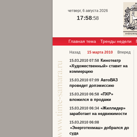
четверг, 6 августа 2026
17:58
:58
Главная тема
Тренды недели
Назад
15 марта 2010
Вперед
Кинотеатр
15.03.2010 07:58
«Художественный» ставит на
коммерцию
АвтоВАЗ
15.03.2010 07:09
проведет допэмиссию
«ПХР»
15.03.2010 06:58
вложился в продажи
«Жиллидер»
15.03.2010 06:34
заработает на недвижимости
15.03.2010 06:08
«Энерготехмаш» добрался до
суда