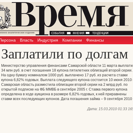
Персона
Власть
Индустрия
Компании
Финансы
Заплатили по долгам
Министерство управления финансами Самарской области 11 марта выплати
34 млн руб. в счет погашения 18 купона пятилетних облигаций второй серии.
На одну бумагу номиналом 1000 руб. выплачено 17 руб. из расчета ставки
купона 6,82% годовых. Выплата следующего купона состоится 10 июня 2010 г
Самарская область разместила облигации второй серии на 2 млрд руб. по
открытой подписке на ФБ ММВБ в сентябре 2005 г. Ставка первого купона
определена в ходе аукциона в размере 6,82% годовых, к ней приравнены
ставки всех последующих купонов. Дата погашения займа – 9 сентября 2010 г
Дата:
15.03.2010 01:33
16