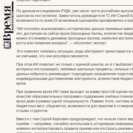
По данным исследования РУДН, уже около трети российских выпус
шансов на поступление. Заместитель руководителя Т1 ИИ Сергей К
возможности по всем 25 возможным сценариям одновременно и кор
"ИИ способен анализировать исторические данные приемных камп
лет, доступную на сайтах вузов (проходные баллы, количество бюдж
можно отслеживать динамику проходных баллов, наиболее востреб
роста или снижения конкурса", — объясняет эксперт.
Это помогает избежать ситуации, когда абитуриент ориентируется 
не учитывая, что они регулярно меняются.
При этом ИИ помогает не только с оценкой шансов, но и с выбором
интересы поступающего, любимые школьные предметы, сильные ст
данных нейросеть рекомендует подходящие направления подготовки
индивидуальными достижениями абитуриента, количеством бюджет
вузов.
При сравнении вузов ИИ также выходит за рамки простой оценки п
качество образовательных программ и содержание учебных планов 
вузах даже в рамках одной специальности. Помимо этого, система 
бюджетных мест, общежития, возможности для практики и стажирово
отзывы студентов.
Вместе с тем Сергей Карпович предупреждает, что нельзя слепо вер
ошибки — например, случайно использовать устаревшую информаци
неверно интерпретировать правила приема или построить рекомен