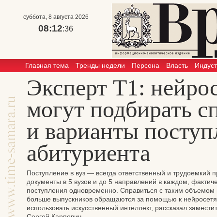
суббота, 8 августа 2026
08:12
:37
Главная тема
Тренды недели
Персона
Власть
Индус
Эксперт Т1: нейро
могут подбирать с
и варианты поступ
абитуриента
Поступление в вуз — всегда ответственный и трудоемкий 
документы в 5 вузов и до 5 направлений в каждом, фактич
поступления одновременно. Справиться с таким объемом
больше выпускников обращаются за помощью к нейросетям
использовать искусственный интеллект, рассказал замести
Сергей Карпович.