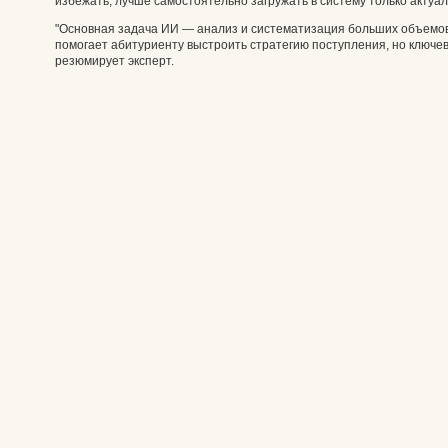
избежать, лучше самостоятельно загружать в систему только актуа
"Основная задача ИИ — анализ и систематизация больших объемов
помогает абитуриенту выстроить стратегию поступления, но ключ
резюмирует эксперт.