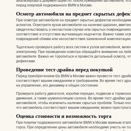
анализировать документацию по техобслуживанию автомобиля, что
перед покупкой подержанного BMW в Москве.
Осмотр автомобиля на предмет скрытых дефек
При осмотре автомобиля на предмет скрытых дефектов необходимо
аспектов. Осмотрите кузов автомобиля на наличие царапин, вмятин
свидетельствовать о несчастном случае или скрытых повреждениях
соответствие и отсутствие вытекающих недочетов. Важно также ос
повреждений обивки или несоответствия заявленной комплектации
Тщательно проверьте работу всех систем и узлов автомобиля, включ
электронику. При проведении осмотра обращайте внимание на люб
автомобиля. Важно не торопиться и провести детальный осмотр, ч
дефектами.
Проведение тест-драйва перед покупкой
Перед приобретением б/у BMW в Москве важно провести тест-драйв,
соответствует вашим ожиданиям и требованиям. Во время тест-др
на управление, его динамику и общее состояние.
Проверьте работу двигателя, коробки передач, подвески и тормозн
движения, а также шумоизоляцию салона. Во время тест-драйва уде
автомобиля, чтобы исключить наличие скрытых проблем. Только пос
что автомобиль соответствует вашим ожиданиям, можно приступать
Оценка стоимости и возможность торга
При покупке подержанного автомобиля BMW в Москве важным этапо
торга. При определении цены автомобиля необходимо учесть не тол