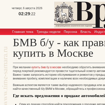
четверг, 6 августа 2026
02:29
:23
Главная тема
Тренды недели
Персона
Власть
Индус
БМВ б/у - как пра
купить в Москве
При желании
купить бмв бу в москве
необходимо обратить внимание 
перед покупкой рекомендуется провести тщательный осмотр автомо
Важно также запросить историю обслуживания и ремонтов у преды
внимание пробегу, комплектации и наличию всех необходимых доку
Важным аспектом является также выбор надежного продавца или ав
найти качественный б/у BMW в Москве, обращайтесь к профессион
Где искать предложения о продаже автомобил
Один из лучших способов найти предложения о продаже автом