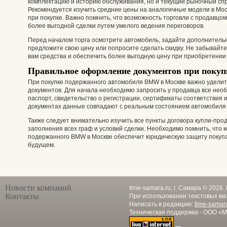
комплектацию и историю обслуживания, но и текущий рыночный сп
Рекомендуется изучить средние цены на аналогичные модели в Мос
при покупке. Важно помнить, что возможность торговли с продавцом
более выгодной сделки путем умелого ведения переговоров.
Перед началом торга осмотрите автомобиль, задайте дополнительны
предложите свою цену или попросите сделать скидку. Не забывайт
вам средства и обеспечить более выгодную цену при приобретении 
Правильное оформление документов при поку
При покупке подержанного автомобиля BMW в Москве важно удели
документов. Для начала необходимо запросить у продавца все необ
паспорт, свидетельство о регистрации, сертификаты соответствия и
документах данные совпадают с реальным состоянием автомобиля 
Также следует внимательно изучить все пункты договора купли-про
заполнения всех граф и условий сделки. Необходимо помнить, что
подержанного BMW в Москве обеспечит юридическую защиту покуп
будущем.
Новости компаний
time-samara.ru, г. Самара © 2026
Контакты
При использовании текстовых ма
Написать в редакцию:
time-samar
Техническая поддержка - ООО «