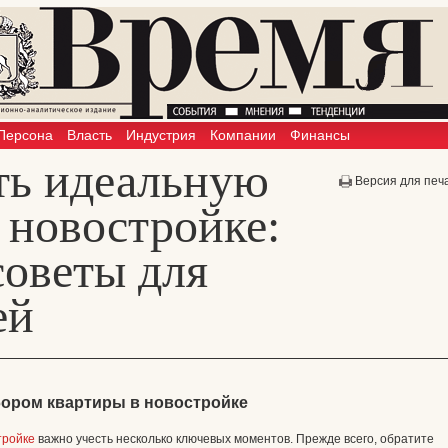
Персона
Власть
Индустрия
Компании
Финансы
ть идеальную
Версия для печ
 новостройке:
советы для
ей
бором квартиры в новостройке
тройке
важно учесть несколько ключевых моментов. Прежде всего, обратите