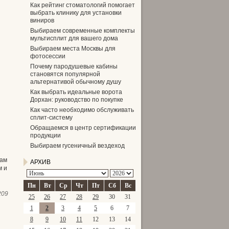
Как рейтинг стоматологий помогает
выбрать клинику для установки
виниров
Выбираем современные комплекты
мультисплит для вашего дома
Выбираем места Москвы для
фотосессии
Почему пародушевые кабины
становятся популярной
альтернативой обычному душу
Как выбрать идеальные ворота
Дорхан: руководство по покупке
Как часто необходимо обслуживать
сплит-систему
Обращаемся в центр сертификации
продукции
Выбираем гусеничный вездеход
вам
АРХИВ
м и
Пн
Вт
Ср
Чт
Пт
Сб
Вс
209
25
26
27
28
29
30
31
1
2
3
4
5
6
7
8
9
10
11
12
13
14