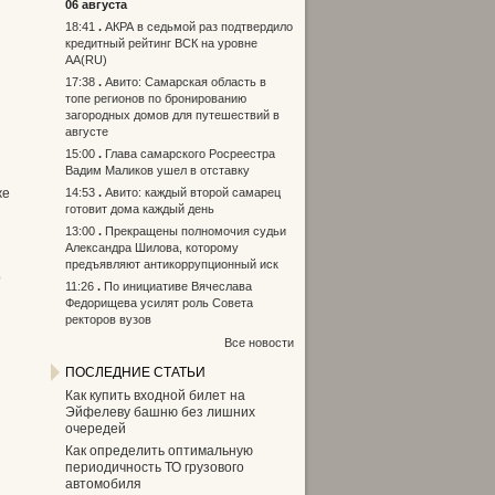
06 августа
18:41
АКРА в седьмой раз подтвердило
кредитный рейтинг ВСК на уровне
АА(RU)
17:38
Авито: Самарская область в
топе регионов по бронированию
загородных домов для путешествий в
августе
15:00
Глава самарского Росреестра
Вадим Маликов ушел в отставку
же
14:53
Авито: каждый второй самарец
готовит дома каждый день
13:00
Прекращены полномочия судьи
Александра Шилова, которому
предъявляют антикоррупционный иск
о
11:26
По инициативе Вячеслава
Федорищева усилят роль Совета
ректоров вузов
Все новости
ПОСЛЕДНИЕ СТАТЬИ
Как купить входной билет на
Эйфелеву башню без лишних
очередей
Как определить оптимальную
периодичность ТО грузового
автомобиля