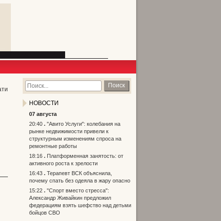
Поиск
ати
НОВОСТИ
07 августа
20:40
"Авито Услуги": колебания на
рынке недвижимости привели к
структурным изменениям спроса на
ремонтные работы
18:16
Платформенная занятость: от
активного роста к зрелости
16:43
Терапевт ВСК объяснила,
почему спать без одеяла в жару опасно
15:22
"Спорт вместо стресса":
Александр Живайкин предложил
федерациям взять шефство над детьми
бойцов СВО