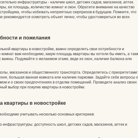
ительно инфраструктуры - наличие школ, детских садов, магазинов, аптек.
иры, ее площадь, количество комнат и окон. Обратите внимание на качество
стройщика, чтобы избежать неприятных сюрпризов в будущем. Помните, что
ке рекомендуется осмотреть объект лично, чтобы удостовериться во всех
ебности и пожелания
льной квартиры в новостройке, важно определить свои потребности и
 комнат вам необходимо, какую площадь квартиры вы хотели бы иметь, а так
с важны. Подумайте о желаемом этаже, виде из окон, наличии балкона или
олы, магазинов и общественного транспорта. Определитесь с приоритетами:
ухня, большая ванная комната или наличие парковки. Задайте себе вопросы 
мом и о своих предпочтениях в отделке помещений. Проведите анализ своих
ный выбор при покупке квартиры в новостройке.
а квартиры в новостройке
еобходимо учитывать несколько основных критериев:
инфраструктуры: доступность школ, детских садов, магазинов, аптек и