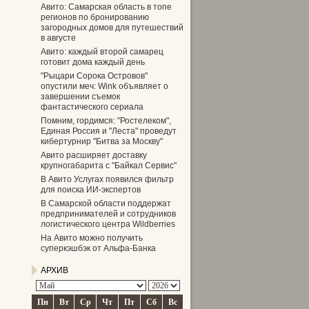
Авито: Самарская область в топе
регионов по бронированию
загородных домов для путешествий
в августе
Авито: каждый второй самарец
готовит дома каждый день
"Рыцари Сорока Островов"
опустили меч: Wink объявляет о
завершении съемок
фантастического сериала
Помним, гордимся: "Ростелеком",
Единая Россия и "Леста" проведут
кибертурнир "Битва за Москву"
Авито расширяет доставку
крупногабарита с "Байкал Сервис"
В Авито Услугах появился фильтр
для поиска ИИ-экспертов
В Самарской области поддержат
предпринимателей и сотрудников
логистического центра Wildberries
На Авито можно получить
суперкэшбэк от Альфа-Банка
АРХИВ
Пн
Вт
Ср
Чт
Пт
Сб
Вс