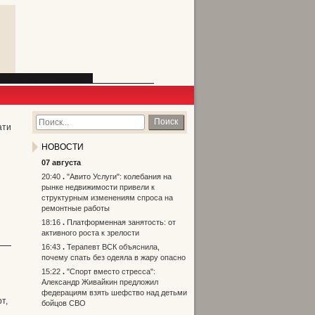
Поиск
ати
НОВОСТИ
07 августа
20:40
"Авито Услуги": колебания на
рынке недвижимости привели к
структурным изменениям спроса на
ремонтные работы
18:16
Платформенная занятость: от
активного роста к зрелости
16:43
Терапевт ВСК объяснила,
почему спать без одеяла в жару опасно
15:22
"Спорт вместо стресса":
Александр Живайкин предложил
федерациям взять шефство над детьми
т,
бойцов СВО