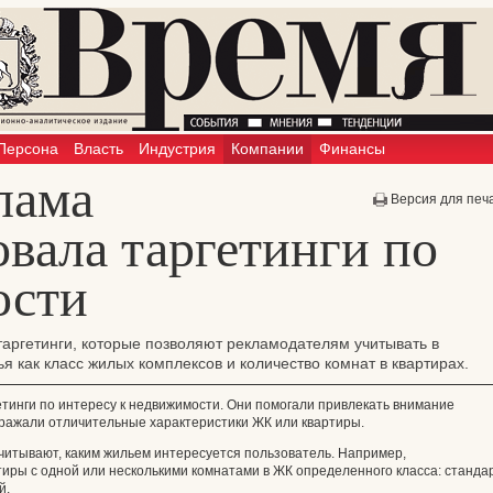
Персона
Власть
Индустрия
Компании
Финансы
лама
Версия для печ
овала таргетинги по
ости
таргетинги, которые позволяют рекламодателям учитывать в
 как класс жилых комплексов и количество комнат в квартирах.
тинги по интересу к недвижимости. Они помогали привлекать внимание
тражали отличительные характеристики ЖК или квартиры.
читывают, каким жильем интересуется пользователь. Например,
тиры с одной или несколькими комнатами в ЖК определенного класса: стандар
й.