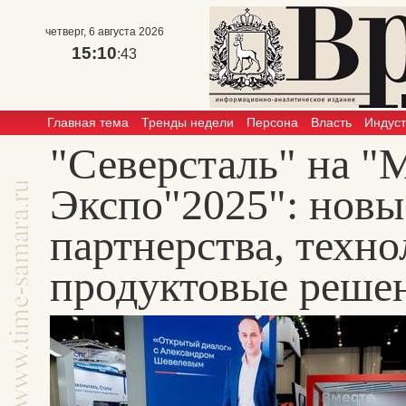
четверг, 6 августа 2026
15:10
:44
Главная тема
Тренды недели
Персона
Власть
Индус
"Северсталь" на "
Экспо"2025": нов
партнерства, техно
продуктовые реше