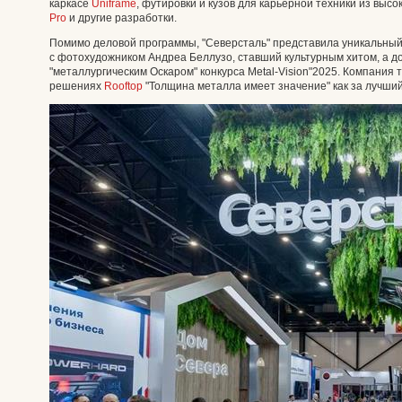
каркасе
Uniframe
, футировки и кузов для карьерной техники из выс
Pro
и другие разработки.
Помимо деловой программы, "Северсталь" представила уникальный а
с фотохудожником Андреа Беллузо, ставший культурным хитом, а 
"металлургическим Оскаром" конкурса Metal-Vision"2025. Компания 
решениях
Rooftop
"Толщина металла имеет значение" как за лучш