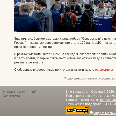
Значимым событием выставки стала победа "Северстали" в номинац
России" — за запуск сортопрокатного стана 170 на ЧерМК — страте
промышленности России.
В рамках "Металл-Экспо"2025" на стенде "Северстали" прошли мно
и партнёрами, которые открывают новые возможности для совмест
результатов вместе.
С обзорным видеороликом по итогам выставки можно
ознакомиться
Фото:
предоставлено компанией 
Новости компаний
time-samara.ru, г. Самара © 2026
Контакты
При использовании текстовых ма
Написать в редакцию:
time-samar
Техническая поддержка - ООО «