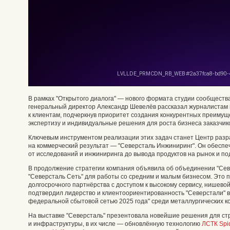
В рамках "Открытого диалога" — нового формата студии сообщества
генеральный директор Александр Шевелёв рассказал журналистам 
к клиентам, подчеркнув приоритет создания конкурентных преим
экспертизу и индивидуальные решения для роста бизнеса заказчик
Ключевым инструментом реализации этих задач станет Центр разр
на коммерческий результат — "Северсталь Инжиниринг". Он обеспе
от исследований и инжиниринга до вывода продуктов на рынок и п
В продолжение стратегии компания объявила об объединении "Сев
"Северсталь Сеть" для работы со средним и малым бизнесом. Это 
долгосрочного партнёрства с доступом к высокому сервису, нишево
подтвердил лидерство и клиентоориентированность "Северстали" 
федеральной сбытовой сетью 2025 года" среди металлургических к
На выставке "Северсталь" презентовала новейшие решения для ст
и инфраструктуры, в их числе — обновлённую технологию
ЛСТК Spid