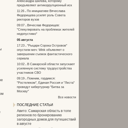
Александра Шилова, которому
предъявляют антикоррупционный иск
11:26
По инициативе Вячеслава
Федорищева усилят роль Совета
ректоров вузов
09:07
Вячеслав Федорищев:
"Спекулировать на проблемах жителей
недопустимо"
05 августа
17:23
"Рыцари Сорока Островов"
ы
опустили меч: Wink объявляет о
завершении съемок фантастического
сериала
10:02
В Самарской области запускают
усиленную систему трудоустройства
участников СВО
09:19
Помним, гордимся:
не
"Ростелеком", Единая Россия и "Леста"
проведут кибертурнир "Битва за
Москву"
ом
Все новости
ПОСЛЕДНИЕ СТАТЬИ
Авито: Самарская область в топе
е
регионов по бронированию
загородных домов для путешествий
в августе