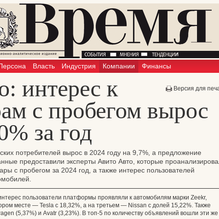
Персона
Власть
Индустрия
Компании
Финансы
: интерес к
Версия для печ
рам с пробегом вырос
0% за год
ских потребителей вырос в 2024 году на 9,7%, а предложение
Данные предоставили эксперты Авито Авто, которые проанализиров
ры с пробегом за 2024 год, а также интерес пользователей
омобилей.
интерес пользователи платформы проявляли к автомобилям марки Zeekr,
ром месте — Tesla с 18,32%, а на третьем — Nissan с долей 15,22%. Также
agen (5,37%) и Avatr (3,23%). В топ-5 по количеству объявлений вошли эти же