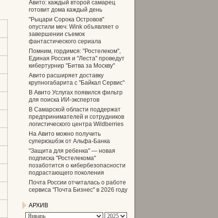
Авито: каждый второй самарец
готовит дома каждый день
"Рыцари Сорока Островов"
опустили меч: Wink объявляет о
завершении съемок
фантастического сериала
Помним, гордимся: "Ростелеком",
Единая Россия и "Леста" проведут
кибертурнир "Битва за Москву"
Авито расширяет доставку
крупногабарита с "Байкал Сервис"
В Авито Услугах появился фильтр
для поиска ИИ-экспертов
В Самарской области поддержат
предпринимателей и сотрудников
логистического центра Wildberries
На Авито можно получить
суперкэшбэк от Альфа-Банка
"Защита для ребенка" — новая
подписка "Ростелекома"
позаботится о кибербезопасности
подрастающего поколения
Почта России отчиталась о работе
сервиса "Почта Бизнес" в 2026 году
АРХИВ