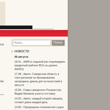
Поиск
ати
НОВОСТИ
06 августа
18:41
АКРА в седьмой раз подтвердило
кредитный рейтинг ВСК на уровне
АА(RU)
17:38
Авито: Самарская область в
топе регионов по бронированию
али
загородных домов для путешествий в
августе
15:00
Глава самарского Росреестра
Вадим Маликов ушел в отставку
14:53
Авито: каждый второй самарец
готовит дома каждый день
13:00
Прекращены полномочия судьи