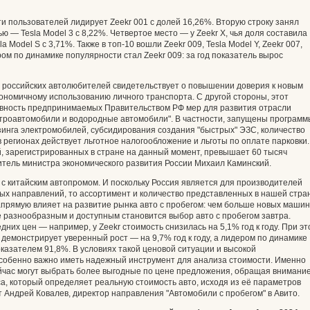
 пользователей лидирует Zeekr 001 с долей 16,26%. Вторую строку занял
ью — Tesla Model 3 с 8,22%. Четвертое место — у Zeekr X, чья доля составила
a Model S с 3,71%. Также в топ-10 вошли Zeekr 009, Tesla Model Y, Zeekr 007,
ером по динамике популярности стал Zeekr 009: за год показатель вырос
у российских автолюбителей свидетельствует о повышении доверия к новым
ономичному использованию личного транспорта. С другой стороны, этот
вность предпринимаемых Правительством РФ мер для развития отрасли
ктроавтомобили и водородные автомобили". В частности, запущены программ
зинга электромобилей, субсидирования создания "быстрых" ЭЗС, количество
в регионах действует льготное налогообложение и льготы по оплате парковки.
, зарегистрированных в стране на данный момент, превышает 60 тысяч
тель министра экономического развития России Михаил Каминский.
 с китайским автопромом. И поскольку Россия является для производителей
ых направлений, то ассортимент и количество представленных в нашей стра
напрямую влияет на развитие рынка авто с пробегом: чем больше новых машин
ее разнообразным и доступным становится выбор авто с пробегом завтра.
их цен — например, у Zeekr стоимость снизилась на 5,1% год к году. При эт
 демонстрирует уверенный рост — на 9,7% год к году, а лидером по динамике
показателем 91,8%. В условиях такой ценовой ситуации и высокой
особенно важно иметь надежный инструмент для анализа стоимости. Именно
час могут выбрать более выгодные по цене предложения, обращая внимани
а, который определяет реальную стоимость авто, исходя из её параметров
т Андрей Ковалев, директор направления "Автомобили с пробегом" в Авито.