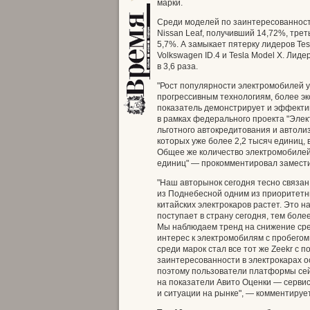
марки.
Среди моделей по заинтересованности
Nissan Leaf, получивший 14,72%, трет
5,7%. А замыкает пятерку лидеров Tesl
Volkswagen ID.4 и Tesla Model Х. Лид
в 3,6 раза.
"Рост популярности электромобилей 
прогрессивным технологиям, более эк
показатель демонстрирует и эффекти
в рамках федерального проекта "Эле
льготного автокредитования и автоли
которых уже более 2,2 тысяч единиц, 
Общее же количество электромобилей
единиц" — прокомментировал замести
"Наш авторынок сегодня тесно связан
из Поднебесной одним из приоритетн
китайских электрокаров растет. Это 
поступает в страну сегодня, тем бол
Мы наблюдаем тренд на снижение средн
интерес к электромобилям с пробегом
среди марок стал все тот же Zeekr с 
заинтересованности в электрокарах 
поэтому пользователи платформы сей
на показатели Авито Оценки — сервис
и ситуации на рынке", — комментируе